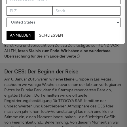
Foto Laurent Sacco ©
TEQOYA wird 10 Jahre alt. Wir haben unsere Archive und
Erinnerungen durchforstet, alles ausgebreitet und ein paar
herausragende Momente - Schlüsselereignisse und
unvergessliche Erinnerungen - festgehalten, die wir mit Ihnen
ANMELDEN
SCHLIESSEN
teilen möchten! Keine Sorge, das ist keine Online-Diashow-Party:
Es ist kurz und versucht von Zeit zu Zeit lustig zu sein! UND VOR
ALLEM,
lesen Sie bis zum Ende. Wir haben eine wunderbare
Überraschung für Sie am Ende der Seite :)
Der CES: Der Beginn der Reise
Am 6. Januar 2015 waren wir eine kleine Gruppe in Las Vegas,
nachdem wir wenige Wochen zuvor einen der letzten verfügbaren
Plätze im Eureka Park, dem für Startups reservierten Bereich,
ergattert hatten. Dort erhielten wir die offizielle
Registrierungsbestätigung für TEQOYA SAS. Inmitten der
unbeschwerten und übertriebenen Atmosphäre des CES (der
massiven jährlichen Tech-Veranstaltung) lud mich eine kleine
Stimme ein, einen Moment innezuhalten - ein flüchtiges Gefühl
von Feierlichkeit und... Beklemmung. Von diesem Moment an war