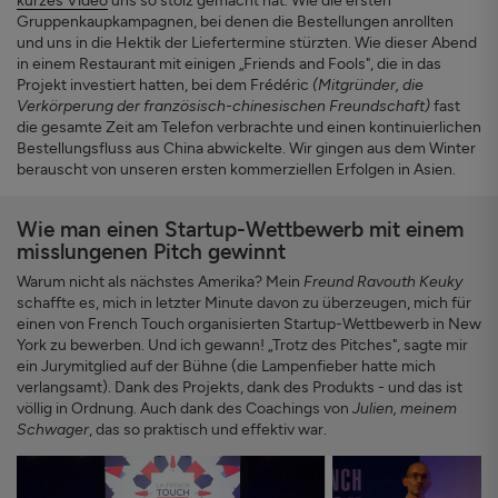
kurzes Video
uns so stolz gemacht hat. Wie die ersten
Gruppenkaupkampagnen, bei denen die Bestellungen anrollten
und uns in die Hektik der Liefertermine stürzten. Wie dieser Abend
in einem Restaurant mit einigen „Friends and Fools", die in das
Projekt investiert hatten, bei dem Frédéric
(Mitgründer, die
Verkörperung der französisch-chinesischen Freundschaft)
fast
die gesamte Zeit am Telefon verbrachte und einen kontinuierlichen
Bestellungsfluss aus China abwickelte. Wir gingen aus dem Winter
berauscht von unseren ersten kommerziellen Erfolgen in Asien.
Wie man einen Startup-Wettbewerb mit einem
misslungenen Pitch gewinnt
Warum nicht als nächstes Amerika? Mein
Freund Ravouth Keuky
schaffte es, mich in letzter Minute davon zu überzeugen, mich für
einen von French Touch organisierten Startup-Wettbewerb in New
York zu bewerben. Und ich gewann! „Trotz des Pitches", sagte mir
ein Jurymitglied auf der Bühne (die Lampenfieber hatte mich
verlangsamt). Dank des Projekts, dank des Produkts - und das ist
völlig in Ordnung. Auch dank des Coachings von
Julien, meinem
Schwager
, das so praktisch und effektiv war.