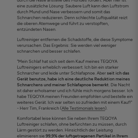
durch die Nase anstelle des Mundes fördert. Aber hier ist
eine zusätzliche Lösung: Saubere Luft kann den Luftstrom
durch Mund und Nase verbessern und somit das
Schnarchen reduzieren. Denn schlechte Luftqualität reizt
die oberen Atemwege und führt zu verstopften,
entzündeten Nasen.
Luftreiniger entfernen die Schadstoffe, die diese Symptome
verursachen. Das Ergebnis: Sie werden viel weniger
schnarchen und besser schlafen.
"Mein Schlaf hat sich seit dem Kauf meines TEQOYA
Luftreinigers erheblich verbessert. Ich bin ein starker
Schnarcher und leide unter Schlafapnoe. Aber
seit ich das
Gerät benutze, habe ich eine deutliche Reduktion meines
Schnarchens und meiner Schlafapnoe bemerkt
. Die Nacht
ist daher erholsamer und ich fühle mich morgens besser. Ich
habe TEQOYA meinen Freunden empfohlen und bestelle ein
weiteres Gerät. Ich war selten so zufrieden mit einem Kauf!"
- Herr Tim, Frankreich (
Alle Testimonials lesen
).
Komfortabel leise können Sie neben Ihrem TEQOYA
Luftreiniger schlafen, ohne befürchten zu müssen, durch
Lärm gestört zu werden. Hinsichtlich der Leistung
eliminieren sie
99,9% der luftgetragenen Partikel in Ihrem