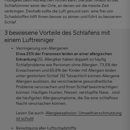
Müdigkeit beim Aufwachen führen kann. Darüber hinaus ist das
Schlafzimmer einer der Orte, an denen wir die meiste Zeit
verbringen. Deshalb sollte die Luft gesund sein: eine frei von
Schadstoffen hilft Ihnen besser zu atmen und führt zu besserem
Schlaf.
3 bewiesene Vorteile des Schlafens mit
einem Luftreiniger
Verringerung von Allergenen
Etwa 25% der Franzosen leiden an einer allergischen
Erkrankung
[5]. Allergiker haben doppelt so häufig
Schlafprobleme wie Personen ohne Allergien: 73,5% der
Erwachsenen und 65,8% der Kinder mit Allergien leiden
unter gestörtem Schlaf. [6] Tatsächlich können Allergene
Allergien auslösen, die verschiedene gesundheitliche
Probleme verursachen und Ihren Schlaf beeinträchtigen
können. Häufiges Husten, Niesen, verstopfte Nase... sind
die häufigsten Allergiesymptome, die Sie eine schlaflose
Nacht verursachen können.
Lesen Sie auch:
Allergieexplosion: Umweltverschmutzung
ist schuld
Beseitigung aller Luftschadstoffe