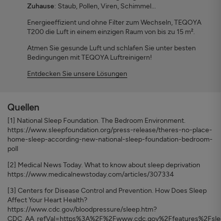
Zuhause
: Staub, Pollen, Viren, Schimmel...
Energieeffizient und ohne Filter zum Wechseln, TEQOYA
T200 die Luft in einem einzigen Raum von bis zu 15 m².
Atmen Sie gesunde Luft und schlafen Sie unter besten
Bedingungen mit TEQOYA Luftreinigern!
Entdecken Sie unsere Lösungen
Quellen
[1] National Sleep Foundation. The Bedroom Environment.
https://www.sleepfoundation.org/press-release/theres-no-place-
home-sleep-according-new-national-sleep-foundation-bedroom-
poll
[2] Medical News Today. What to know about sleep deprivation
https://www.medicalnewstoday.com/articles/307334
[3] Centers for Disease Control and Prevention. How Does Sleep
Affect Your Heart Health?
https://www.cdc.gov/bloodpressure/sleep.htm?
CDC_AA_refVal=https%3A%2F%2Fwww.cdc.gov%2Ffeatures%2Fsle