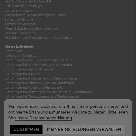
Das Wichtigste zur Luftqualität
Leitfaden für Luftreiniger
Luftverschmutzung
Wohlbefinden, Schlaf und negative Ionen
Schlechte Gerüche
Asthma und Allergien
Viren, Bakterien und Schimmelpilze
Gesunde Innenräume
Gesundheit und Produktivität am Arbeitsplatz
Unsere Luftreiniger
Luftreiniger
Ionisatoren für die Luft
Luftreiniger für die Küche und gegen Gerüche
Luftreiniger für Wohnzimmer und Wohnräume
Luftreiniger für das Schlafzimmer
Luftreiniger für das Auto
Luftreiniger für Kindergärten und Seniorenheime
Luftreiniger für Fitnessstudios und Sporthallen
Luftreiniger für Hotels und Restaurants
Luftreiniger für Arztpraxen und medizinische Einrichtungen
Luftreiniger für Tierarztpraxen und Tierhandlungen
Luftreiniger für Werkstätten und Produktionsstätten
Luftreiniger für Berufskraftfahrer und LKW-Fahrer
Wir verwenden Cookies, um Ihnen eine personalisierte und
Luftreiniger für Wellness- und Gesundheitszentren
optimierte Erfahrung auf unserer Website zu bieten. Bitte lesen
Luftfilter für Wohnraumlüftungsanlagen
Sie
unsere Datenschutzerklärung
.
Datenschutz-Bestimmungen
-
Sitemap
-
Cookie-Richtlinie
© 2015-2026 TEQOYA
ZUSTIMMEN
MEINE EINSTELLUNGEN VERWALTEN