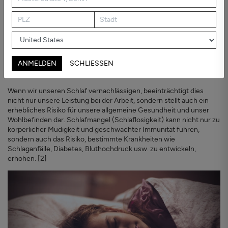
Besserer Schlaf und seine Vorteile
Der Schlüssel zu problemlosem Schlaf ist, dass er von guter
Qualität ist. Die Menge an Schlaf, die jeder Mensch benötigt, ist
unterschiedlich. Die American Sleep Foundation empfiehlt jedoch,
dass gesunde Erwachsene sieben bis neun Stunden pro Nacht
ANMELDEN
SCHLIESSEN
schlafen. Babys, Kinder und Jugendliche benötigen sogar mehr,
um ihr Wachstum und ihre Entwicklung zu fördern. [1]
Wenn wir unseren Schlaf vernachlässigen, beeinträchtigt dies
nicht nur unsere Leistung bei der Arbeit, sondern stellt auch ein
erhebliches Risiko für unsere allgemeine Gesundheit und unser
Wohlbefinden dar. Schlafmangel (Schlaflosigkeit) kann nicht nur zu
körperlicher Müdigkeit und geschwächter Immunität führen,
sondern auch das Risiko, bestimmte Krankheiten wie
Schlaganfälle, Diabetes, Bluthochdruck usw. zu entwickeln,
erhöhen. [2]