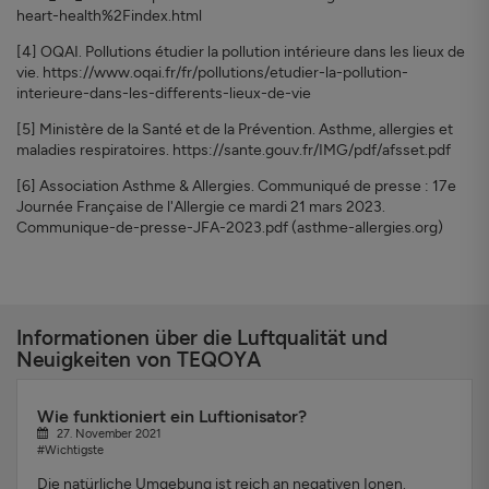
heart-health%2Findex.html
[4] OQAI. Pollutions étudier la pollution intérieure dans les lieux de
vie. https://www.oqai.fr/fr/pollutions/etudier-la-pollution-
interieure-dans-les-differents-lieux-de-vie
[5] Ministère de la Santé et de la Prévention. Asthme, allergies et
maladies respiratoires. https://sante.gouv.fr/IMG/pdf/afsset.pdf
[6] Association Asthme & Allergies. Communiqué de presse : 17e
Journée Française de l'Allergie ce mardi 21 mars 2023.
Communique-de-presse-JFA-2023.pdf (asthme-allergies.org)
Informationen über die Luftqualität und
Neuigkeiten von TEQOYA
Wie funktioniert ein Luftionisator?
27. November 2021
#Wichtigste
Die natürliche Umgebung ist reich an negativen Ionen.