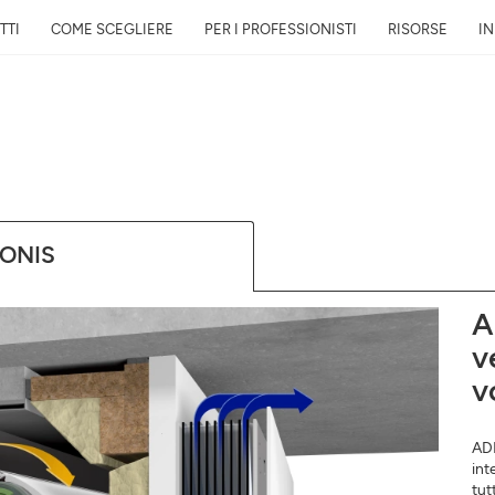
TTI
COME SCEGLIERE
PER I PROFESSIONISTI
RISORSE
I
Rapporto gratuito sulla
vicino a te in 24h
IONIS
Scopri la qualità dell’aria intorno a
evoluzione e il suo impatto sulla t
E-mail
A
v
Indirizzo
v
ADI
int
tut