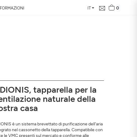
0
NFORMAZIONI
IT
 qualità dell’aria
lla tua casa, la sua
ua salute
DIONIS, tapparella per la
entilazione naturale della
ostra casa
ONIS è un sistema brevettato di purificazione dell'aria
egrato nel cassonetto della tapparella. Compatibile con
te le VMC presenti sul mercato e conforme alle