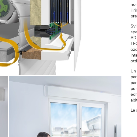
nor
il 
pre
ISCRIVERSI
CHIUDERE
Svi
spe
ADI
TEQ
ozo
int
ott
Un 
par
par
pur
edi
abi
Le 