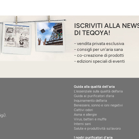
ISCRIVITI ALLA NEW
DI TEQOYA!
- vendita privata esclusiva
- consigli per un'aria sana
- co-creazione di prodotti
- edizioni speciali di eventi
Guida alla qualità dell'aria
L'essenziale sulla qualità dell'aria
Guida ai purificatori d'aria
Inquinamento dell'aria
Benessere, sonno e ioni negativi
Cattivi odori
Asma e allergie
gi).
Virus, batteri e muffe
Interni sani
Salute e produttività sul lavoro
I nostri purificatori d'aria