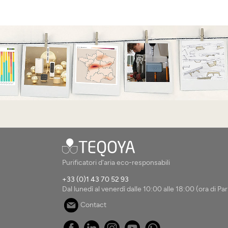
Purificatori d'aria eco-responsabili
+33 (0)1 43 70 52 93
Dal lunedì al venerdì dalle 10:00 alle 18:00 (ora di Pari
Contact