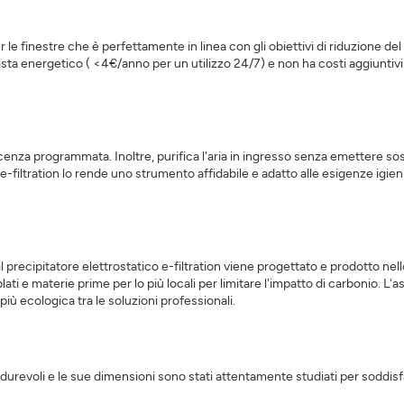
r le finestre che è perfettamente in linea con gli obiettivi di riduzione de
ista energetico ( <4€/anno per un utilizzo 24/7) e non ha costi aggiuntivi (n
nza programmata. Inoltre, purifica l'aria in ingresso senza emettere sos
e e-filtration lo rende uno strumento affidabile e adatto alle esigenze igie
 precipitatore elettrostatico e-filtration viene progettato e prodotto ne
 e materie prime per lo più locali per limitare l'impatto di carbonio. L'as
ù ecologica tra le soluzioni professionali.
li durevoli e le sue dimensioni sono stati attentamente studiati per soddis