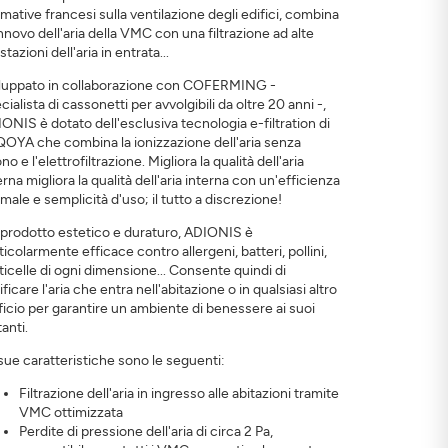
mative francesi sulla ventilazione degli edifici, combina
rinnovo dell'aria della VMC con una filtrazione ad alte
stazioni dell'aria in entrata...
luppato in collaborazione con COFERMING -
cialista di cassonetti per avvolgibili da oltre 20 anni -,
ONIS è dotato dell'esclusiva tecnologia e-filtration di
OYA che combina la ionizzazione dell'aria senza
no e l'elettrofiltrazione. Migliora la qualità dell'aria
erna migliora la qualità dell'aria interna con un'efficienza
imale e semplicità d'uso; il tutto a discrezione!
prodotto estetico e duraturo, ADIONIS è
ticolarmente efficace contro allergeni, batteri, pollini,
ticelle di ogni dimensione... Consente quindi di
ificare l'aria che entra nell'abitazione o in qualsiasi altro
ficio per garantire un ambiente di benessere ai suoi
tanti.
sue caratteristiche sono le seguenti:
Filtrazione dell'aria in ingresso alle abitazioni tramite
VMC ottimizzata
Perdite di pressione dell'aria di circa 2 Pa,