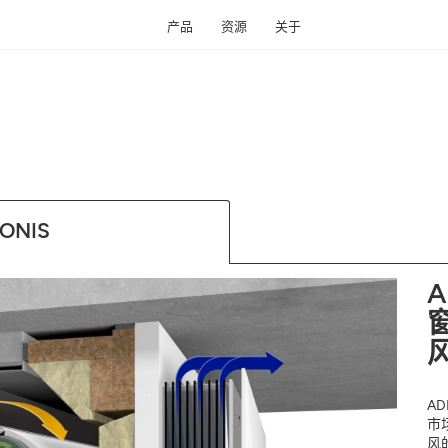
产品
资源
关于
免费获取您附近区域
24小时内送达
IONIS
了解您家周围的空气质量、其变
电子邮件
A
地址
A
市
风