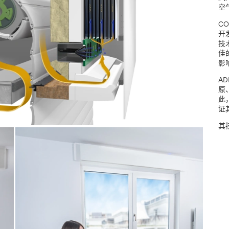
空
注册
关闭
C
开发
技
佳
影
A
原
此
证
其