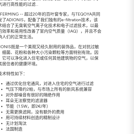
气进行高性能的过滤...
OFERMING -- 超过20年的百叶窗专家，与TEQOYA共同
了ADIONIS，配备了我们独有的e-filtration技术，该
术结合了无臭氧空气离子化技术和电子过滤技术，以最
的效率和易用性改善了室内空气质量（IAQ），并且不会
响人们的正常生活。
DIONIS既是一个美观又经久耐用的装饰品，在对抗过敏
、细菌、花粉和各种大小污染颗粒等方面特别有效。因
，它可以净化进入住宅或任何其他建筑物的空气，以保
其居住者的健康环境。
技术特性如下：
通过优化住宅通风，对进入住宅的空气进行过滤
气压下降约2帕，与市场上所有的新风系统兼容
对外部噪音有很好的隔绝作用
耳朵无法察觉的滤波器
节能（1.5W，即2€/年）
无需更换滤网，没有额外的费用
用可持续材料创造的精制设计
无计划淘汰
法国制造