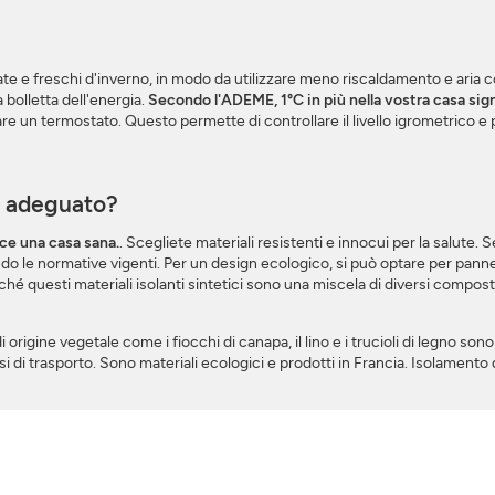
state e freschi d'inverno, in modo da utilizzare meno riscaldamento e aria
 bolletta dell'energia.
Secondo l'ADEME, 1°C in più nella vostra casa sign
lare un termostato. Questo permette di controllare il livello igrometrico e
o adeguato?
sce una casa sana.
. Scegliete materiali resistenti e innocui per la salute. S
e normative vigenti. Per un design ecologico, si può optare per pannelli tes
rché questi materiali isolanti sintetici sono una miscela di diversi compost
origine vegetale come i fiocchi di canapa, il lino e i trucioli di legno so
orsi di trasporto. Sono materiali ecologici e prodotti in Francia. Isolament