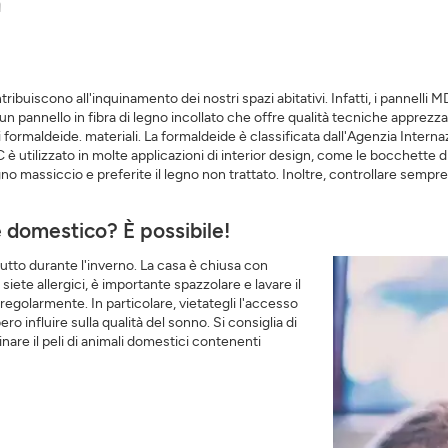
a
tribuiscono all'inquinamento dei nostri spazi abitativi. Infatti, i pannelli
 un pannello in fibra di legno incollato che offre qualità tecniche apprezzat
i formaldeide. materiali. La formaldeide è classificata dall'Agenzia Inter
 utilizzato in molte applicazioni di interior design, come le bocchette di
gno massiccio e preferite il legno non trattato. Inoltre, controllare sempre i
 domestico? È possibile!
tutto durante l'inverno. La casa è chiusa con
siete allergici, è importante spazzolare e lavare il
egolarmente. In particolare, vietategli l'accesso
ro influire sulla qualità del sonno. Si consiglia di
inare il peli di animali domestici contenenti