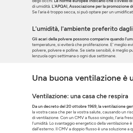
degli occhi.
Le norme europee indicano che il livello di
di umidità.
L'APQAI, Associazione per la promozione della
Se l'aria è troppo secca, si può optare per un umidificat
L'umidità, l'ambiente preferito dagli
Gli acari della polvere possono comparire quando l'umi
temperature, si eviterà che proliferazione. E' meglio evit
polvere, polvere e polline. Se siete sensibili, è meglio 
lenzuola ogni settimana o ogni due settimane.
Una buona ventilazione è 
Ventilazione: una casa che respira
Da un decreto del 20 ottobre 1969, la ventilazione gen
la vostra casa che per la vostra salute, causando un rischi
di ventilazione. Con un CMV a flusso singolo, l'aria fresc
l'umidità. Lo svantaggio energetico della ventilazione è c
dall'esterno. Il CMV a doppio flusso è una soluzione a q