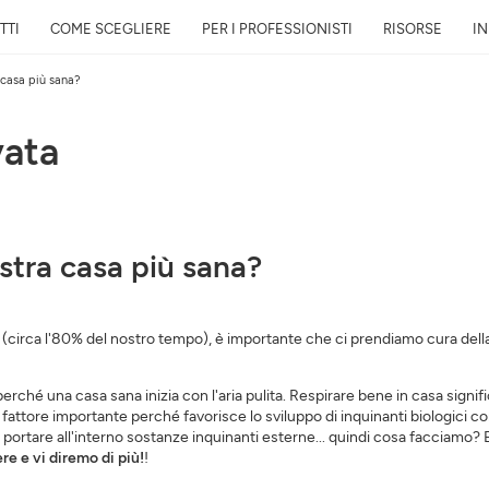
TTI
COME SCEGLIERE
PER I PROFESSIONISTI
RISORSE
I
 casa più sana?
vata
Rapporto gratuito sulla
vicino a te in 24h
Scopri la qualità dell’aria intorno a
stra casa più sana?
evoluzione e il suo impatto sulla t
E-mail
 (circa l'80% del nostro tempo), è importante che ci prendiamo cura della 
Indirizzo
ché una casa sana inizia con l'aria pulita. Respirare bene in casa signifi
fattore importante perché favorisce lo sviluppo di inquinanti biologici co
 portare all'interno sostanze inquinanti esterne... quindi cosa facciamo? E al
re e vi diremo di più!
!