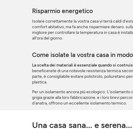
Risparmio energetico
Isolare correttamente la vostra casa vi terrà caldi d'e
comfort abitativo, ma fa anche risparmiare denaro. sulla
migliore per controllare la temperatura in casa è instal
all'ora del giorno.
Come isolate la vostra casa in mod
La scelta dei materiali è essenziale quando si costrui
beneficerete di una notevole resistenza termica secondo l
parte, è consigliabile evitare polistirolo, poliuretano pe
plastica.
Per un isolamento ancora più ecologico: L'isolamento di 
grigia grazie alla loro fabbricazione. e i loro brevi perc
d'anatra, offrono un eccellente isolamento termico.
Una casa sana... e serena...