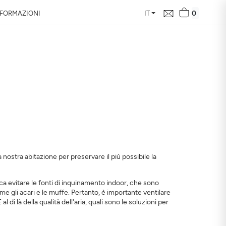
0
NFORMAZIONI
IT
 qualità dell’aria
lla tua casa, la sua
ua salute
nostra abitazione per preservare il più possibile la
ca evitare le fonti di inquinamento indoor, che sono
me gli acari e le muffe. Pertanto, è importante ventilare
 di là della qualità dell'aria, quali sono le soluzioni per