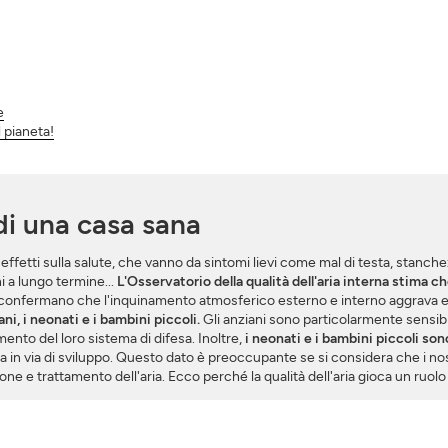
ISCRIVERSI
CHIUDERE
e
l pianeta!
 di una casa sana
i effetti sulla salute, che vanno da sintomi lievi come mal di testa, stanch
i a lungo termine...
L'Osservatorio della qualità dell'aria interna stima 
gi confermano che l'inquinamento atmosferico esterno e interno aggrava e fa
ni, i neonati e i bambini piccoli.
Gli anziani sono particolarmente sensibi
ento del loro sistema di difesa. Inoltre,
i neonati e i bambini piccoli so
a in via di sviluppo. Questo dato è preoccupante se si considera che i no
one e trattamento dell'aria. Ecco perché la qualità dell'aria gioca un ruol