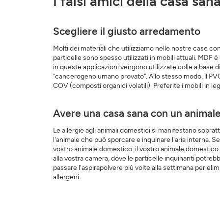
I falsi amici della casa san
Scegliere il giusto arredamento
Molti dei materiali che utilizziamo nelle nostre case con
particelle sono spesso utilizzati in mobili attuali. MDF è
in queste applicazioni vengono utilizzate colle a base d
"cancerogeno umano provato". Allo stesso modo, il PVC è
COV (composti organici volatili). Preferite i mobili in le
Avere una casa sana con un animale
Le allergie agli animali domestici si manifestano soprat
l'animale che può sporcare e inquinare l'aria interna. Se 
vostro animale domestico. il vostro animale domestico r
alla vostra camera, dove le particelle inquinanti potrebbe
passare l'aspirapolvere più volte alla settimana per elim
allergeni.