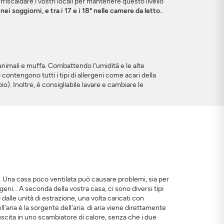
urriscaldare i vostri locali per mantenere questo livello
i soggiorni, e tra i 17 e i 18° nelle camere da letto.
.
i animali e muffa. Combattendo l'umidità e le alte
 contengono tutti i tipi di allergeni come acari della
o). Inoltre, è consigliabile lavare e cambiare le
. Una casa poco ventilata può causare problemi, sia per
geni... A seconda della vostra casa, ci sono diversi tipi
 dalle unità di estrazione, una volta caricati con
'aria è la sorgente dell'aria. di aria viene direttamente
 uscita in uno scambiatore di calore, senza che i due