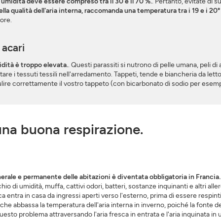
 umidità deve essere compreso tra il 30 e il 70 %.
. Pertanto, evitate di s
 qualità dell'aria interna, raccomanda una temperatura tra i 19 e i 20° ne
ore.
 acari
dità è troppo elevata.
. Questi parassiti si nutrono di pelle umana, peli d
are i tessuti tessili nell'arredamento. Tappeti, tende e biancheria da letto
pulire correttamente il vostro tappeto (con bicarbonato di sodio per esempi
una buona respirazione.
erale e permanente delle abitazioni è diventata obbligatoria in Francia.
o di umidità, muffa, cattivi odori, batteri, sostanze inquinanti e altri aller
a entra in casa da ingressi aperti verso l'esterno, prima di essere respinti
he abbassa la temperatura dell'aria interna in inverno, poiché la fonte dell
uesto problema attraversando l'aria fresca in entrata e l'aria inquinata in