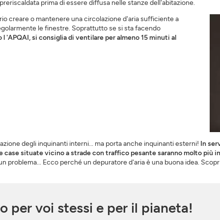
 preriscaldata prima di essere diffusa nelle stanze dell'abitazione.
io creare o mantenere una circolazione d'aria sufficiente a
regolarmente le finestre. Soprattutto se si sta facendo
l 'APQAI, si consiglia di ventilare per almeno 15 minuti al
zione degli inquinanti interni... ma porta anche inquinanti esterni!
In ser
e case situate vicino a strade con traffico pesante saranno molto più inq
è un problema... Ecco perché un depuratore d'aria è una buona idea. Scopr
o per voi stessi e per il pianeta!