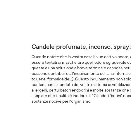
Candele profumate, incenso, spray: 
Quando notate che la vostra casa ha un cattivo odore,
essere tentati di mascherare quell'odore sgradevole c
questa è una soluzione a breve termine e dannosa per la
possono contribuire all'inquinamento dell'aria intern
toluene, formaldeide...). Questo inquinamento non solo s
contaminare i condotti del vostro sistema di ventilazio
allergeni, perturbatori endocrini e molte sostanze che c
sappiate che il pulito è inodore. Il " Gli odori "buoni" 
sostanze nocive per l'organismo.