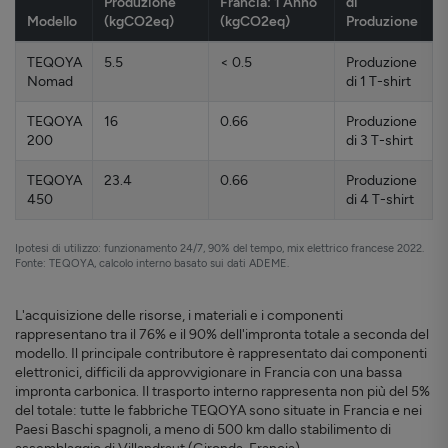
Produzione
Francia: 1 Anno
di
Modello
(kgCO2eq)
(kgCO2eq)
Produzione
TEQOYA
5.5
< 0.5
Produzione
Nomad
di 1 T-shirt
TEQOYA
16
0.66
Produzione
200
di 3 T-shirt
TEQOYA
23.4
0.66
Produzione
450
di 4 T-shirt
Ipotesi di utilizzo: funzionamento 24/7, 90% del tempo, mix elettrico francese 2022.
Fonte: TEQOYA, calcolo interno basato sui dati ADEME.
L'acquisizione delle risorse, i materiali e i componenti
rappresentano tra il 76% e il 90% dell'impronta totale a seconda del
modello. Il principale contributore è rappresentato dai componenti
elettronici, difficili da approvvigionare in Francia con una bassa
impronta carbonica. Il trasporto interno rappresenta non più del 5%
del totale: tutte le fabbriche TEQOYA sono situate in Francia e nei
Paesi Baschi spagnoli, a meno di 500 km dallo stabilimento di