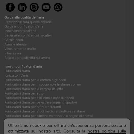
Guida alla qualità dell'aria
L'essenziale sulla qualità dell'aria
Guida ai purificatori d'aria
Inquinamento dell'aria
Benessere, sonno e ioni negativi
Cattivi odori
Asma e allergie
Virus, batteri e muffe
Interni sani
Salute e produttività sul lavoro
I nostri purificatori d'aria
Purificatori d'aria
Ionizzatori d'aria
Purificatori d'aria per la cottura e gli odori
Purificatori d'aria per il soggiorno e le stanze comuni
Purificatori d'aria per la camera da letto
Purificatori d'aria per auto
Purificatori d'aria per asili nido e case di riposo
Purificatori d'aria per palestre e impianti sportivi
Purificatori d'aria per hotel e ristoranti
Purificatori d'aria per studi medici e strutture sanitarie
Purificatori d'aria per cliniche veterinarie e negozi di animali
Purificatori d'aria per officine e ambienti di produzione
Purificatori d'aria per camionisti e autotrasportatori
Utilizziamo i cookie per offrirti un'esperienza personalizzata e
Purificatori d'aria per centri benessere e salute integrativa
ottimizzata sul nostro sito. Consulta la
nostra politica sulla
Filtri aria per sistemi di ventilazione VMC