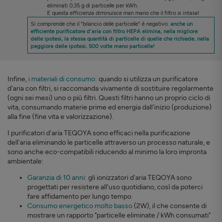
eliminati 0,35 g di particelle per kWh.
E questa efficienza diminuisce man mano che il filtro si intasa!
Si comprende che il "bilancio delle particelle" è negativo:
anche un
efficiente purificatore d'aria con filtro HEPA elimina, nella migliore
delle ipotesi, la stessa quantità di particelle di quelle che richiede, nella
peggiore delle ipotesi, 500 volte meno particelle!
Infine,
i materiali di consumo
: quando si utilizza un purificatore
d'aria con filtri, si raccomanda vivamente di sostituire regolarmente
(ogni sei mesi) uno o più filtri. Questi filtri hanno un proprio ciclo di
vita, consumando materie prime ed energia dall'inizio (produzione)
alla fine (fine vita e valorizzazione).
I purificatori d'aria TEQOYA sono efficaci nella purificazione
dell'aria eliminando le particelle attraverso un processo naturale, e
sono anche eco-compatibili riducendo al minimo la loro impronta
ambientale:
Garanzia di 10 anni
: gli ionizzatori d'aria TEQOYA sono
progettati per resistere all'uso quotidiano, così da poterci
fare affidamento per lungo tempo.
Consumo energetico molto basso
(2W), il che consente di
mostrare un rapporto "particelle eliminate / kWh consumati"