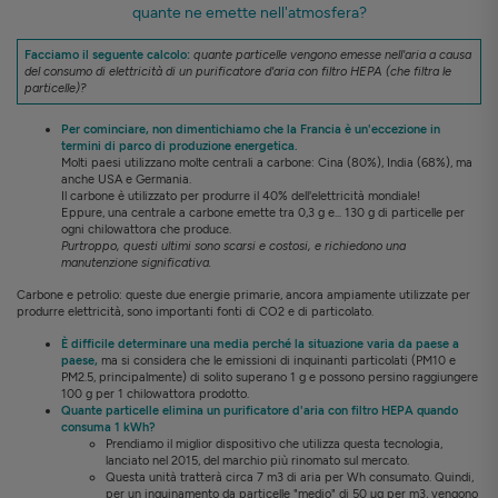
quante ne emette nell'atmosfera?
Facciamo il seguente calcolo:
quante particelle vengono emesse nell'aria a causa
del consumo di elettricità di un purificatore d'aria con filtro HEPA (che filtra le
particelle)?
Per cominciare, non dimentichiamo che la Francia è un'eccezione in
termini di parco di produzione energetica.
Molti paesi utilizzano molte centrali a carbone: Cina (80%), India (68%), ma
anche USA e Germania.
Il carbone è utilizzato per produrre il 40% dell'elettricità mondiale!
Eppure, una centrale a carbone emette tra 0,3 g e... 130 g di particelle per
ogni chilowattora che produce.
Purtroppo, questi ultimi sono scarsi e costosi, e richiedono una
manutenzione significativa.
Carbone e petrolio: queste due energie primarie, ancora ampiamente utilizzate per
produrre elettricità, sono importanti fonti di CO2 e di particolato.
È difficile determinare una media perché la situazione varia da paese a
paese,
ma si considera che le emissioni di inquinanti particolati (PM10 e
PM2.5, principalmente) di solito superano 1 g e possono persino raggiungere
100 g per 1 chilowattora prodotto.
Quante particelle elimina un purificatore d'aria con filtro HEPA quando
consuma 1 kWh?
Prendiamo il miglior dispositivo che utilizza questa tecnologia,
lanciato nel 2015, del marchio più rinomato sul mercato.
Questa unità tratterà circa 7 m3 di aria per Wh consumato. Quindi,
per un inquinamento da particelle "medio" di 50 µg per m3, vengono