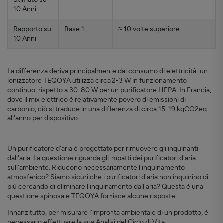
10 Anni
Rapporto su
Base 1
≈ 10 volte superiore
10 Anni
La differenza deriva principalmente dal consumo di elettricità: un
ionizzatore TEQOYA utilizza circa 2-3 W in funzionamento
continuo, rispetto a 30-80 W per un purificatore HEPA. In Francia,
dove il mix elettrico è relativamente povero di emissioni di
carbonio, ciò si traduce in una differenza di circa 15-19 kgCO2eq
all'anno per dispositivo.
Un purificatore d'aria è progettato per rimuovere gli inquinanti
dall'aria. La questione riguarda gli impatti dei purificatori d'aria
sull'ambiente. Riducono necessariamente l'inquinamento
atmosferico? Siamo sicuri che i purificatori d'aria non inquinino di
più cercando di eliminare l'inquinamento dall'aria? Questa è una
questione spinosa e TEQOYA fornisce alcune risposte.
Innanzitutto, per misurare l'impronta ambientale di un prodotto, è
necessario effettuare la sua Analisi del Ciclo di Vita: