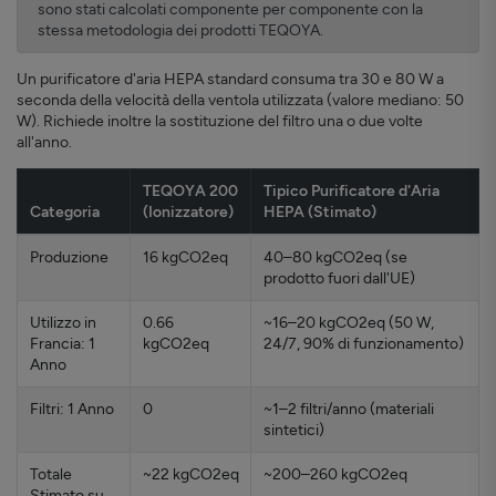
sono stati calcolati componente per componente con la
stessa metodologia dei prodotti TEQOYA.
Un purificatore d'aria HEPA standard consuma tra 30 e 80 W a
seconda della velocità della ventola utilizzata (valore mediano: 50
W). Richiede inoltre la sostituzione del filtro una o due volte
all'anno.
TEQOYA 200
Tipico Purificatore d'Aria
Categoria
(Ionizzatore)
HEPA (Stimato)
Produzione
16 kgCO2eq
40–80 kgCO2eq (se
prodotto fuori dall'UE)
Utilizzo in
0.66
~16–20 kgCO2eq (50 W,
Francia: 1
kgCO2eq
24/7, 90% di funzionamento)
Anno
Filtri: 1 Anno
0
~1–2 filtri/anno (materiali
sintetici)
Totale
~22 kgCO2eq
~200–260 kgCO2eq
Stimato su