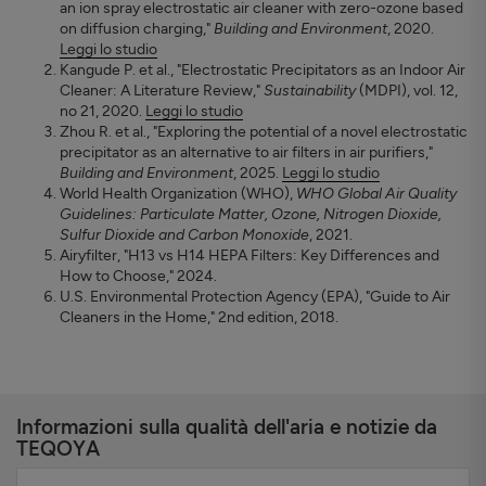
an ion spray electrostatic air cleaner with zero-ozone based
on diffusion charging,"
Building and Environment
, 2020.
Leggi lo studio
Kangude P. et al., "Electrostatic Precipitators as an Indoor Air
Cleaner: A Literature Review,"
Sustainability
(MDPI), vol. 12,
no 21, 2020.
Leggi lo studio
Zhou R. et al., "Exploring the potential of a novel electrostatic
precipitator as an alternative to air filters in air purifiers,"
Building and Environment
, 2025.
Leggi lo studio
World Health Organization (WHO),
WHO Global Air Quality
Guidelines: Particulate Matter, Ozone, Nitrogen Dioxide,
Sulfur Dioxide and Carbon Monoxide
, 2021.
Airyfilter, "H13 vs H14 HEPA Filters: Key Differences and
How to Choose," 2024.
U.S. Environmental Protection Agency (EPA), "Guide to Air
Cleaners in the Home," 2nd edition, 2018.
Informazioni sulla qualità dell'aria e notizie da
TEQOYA