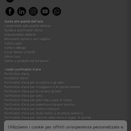
Guida alla qualità dell'aria
L'essenziale sulla qualità dell'aria
Guida ai purificatori d'aria
Inquinamento dell'aria
Benessere, sonno e ioni negativi
Cattivi odori
Asma e allergie
Virus, batteri e muffe
Interni sani
Salute e produttività sul lavoro
I nostri purificatori d'aria
Purificatori d'aria
Ionizzatori d'aria
Purificatori d'aria per la cottura e gli odori
Purificatori d'aria per il soggiorno e le stanze comuni
Purificatori d'aria per la camera da letto
Purificatori d'aria per auto
Purificatori d'aria per asili nido e case di riposo
Purificatori d'aria per palestre e impianti sportivi
Purificatori d'aria per hotel e ristoranti
Purificatori d'aria per studi medici e strutture sanitarie
Purificatori d'aria per cliniche veterinarie e negozi di animali
Purificatori d'aria per officine e ambienti di produzione
Purificatori d'aria per camionisti e autotrasportatori
Utilizziamo i cookie per offrirti un'esperienza personalizzata e
Purificatori d'aria per centri benessere e salute integrativa