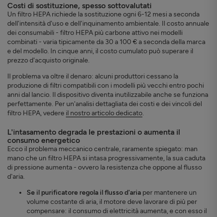
Costi di sostituzione, spesso sottovalutati
Un filtro HEPA richiede la sostituzione ogni 6-12 mesi a seconda
dell'intensità d'uso e dell'inquinamento ambientale. Il costo annuale
dei consumabili - filtro HEPA più carbone attivo nei modelli
combinati - varia tipicamente da 30 a 100 € a seconda della marca
e del modello. In cinque anni, il costo cumulato può superare il
prezzo d'acquisto originale.
Il problema va oltre il denaro: alcuni produttori cessano la
produzione di filtri compatibili con i modelli più vecchi entro pochi
anni dal lancio. Il dispositivo diventa inutilizzabile anche se funziona
perfettamente. Per un'analisi dettagliata dei costi e dei vincoli del
filtro HEPA, vedere
il nostro articolo dedicato
.
L'intasamento degrada le prestazioni o aumenta il
consumo energetico
Ecco il problema meccanico centrale, raramente spiegato: man
mano che un filtro HEPA si intasa progressivamente, la sua caduta
di pressione aumenta - ovvero la resistenza che oppone al flusso
d'aria.
Se il purificatore regola il flusso d'aria
per mantenere un
volume costante di aria, il motore deve lavorare di più per
compensare: il consumo di elettricità aumenta, e con esso il