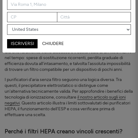
Le linee guida globali sulla qualità dell'aria dell'OMS del 2021 fissano
un obiettivo annuale per le PM2.5 di 15 µg/m³ - una soglia
regolarmente superata negli ambienti interni di tutto il mondo. I
ISCRIVERSI
CHIUDERE
purificatori con filtro HEPA sono diventati la risposta predefinita.
Ciò che raramente viene discusso è il costo reale di un filtro HEPA
nel tempo: spese di sostituzione ricorrenti, perdita graduale di
efficienza dovuta all'intasamento, e talvolta l'assoluta impossibilità
di trovare un filtro compatibile per un dispositivo di pochi anni.
I purificatori d'aria senza filtro seguono una logica diversa. Tra
questi, il precipitatore elettrostatico si distingue come
un'alternativa tecnicamente valida. Per approfondire i benefici della
tecnologia di ionizzazione, consultare
il nostro articolo sugli ioni
negativi
. Questo articolo illustra i limiti sottovalutati dei purificatori
HEPA, il funzionamento dell'ESP e cosa verificare prima di
effettuare una scelta.
Perché i filtri HEPA creano vincoli crescenti?