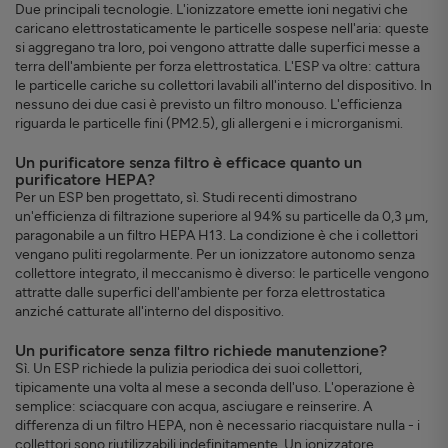
Due principali tecnologie. L'ionizzatore emette ioni negativi che
caricano elettrostaticamente le particelle sospese nell'aria: queste
si aggregano tra loro, poi vengono attratte dalle superfici messe a
terra dell'ambiente per forza elettrostatica. L'ESP va oltre: cattura
le particelle cariche su collettori lavabili all'interno del dispositivo. In
nessuno dei due casi è previsto un filtro monouso. L'efficienza
riguarda le particelle fini (PM2.5), gli allergeni e i microrganismi.
Un purificatore senza filtro è efficace quanto un
purificatore HEPA?
Per un ESP ben progettato, sì. Studi recenti dimostrano
un'efficienza di filtrazione superiore al 94% su particelle da 0,3 µm,
paragonabile a un filtro HEPA H13. La condizione è che i collettori
vengano puliti regolarmente. Per un ionizzatore autonomo senza
collettore integrato, il meccanismo è diverso: le particelle vengono
attratte dalle superfici dell'ambiente per forza elettrostatica
anziché catturate all'interno del dispositivo.
Un purificatore senza filtro richiede manutenzione?
Sì. Un ESP richiede la pulizia periodica dei suoi collettori,
tipicamente una volta al mese a seconda dell'uso. L'operazione è
semplice: sciacquare con acqua, asciugare e reinserire. A
differenza di un filtro HEPA, non è necessario riacquistare nulla - i
collettori sono riutilizzabili indefinitamente. Un ionizzatore