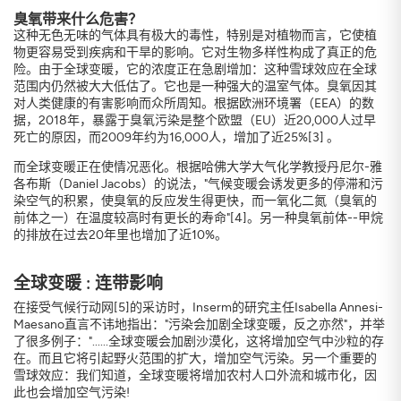
臭氧带来什么危害？
这种无色无味的气体具有极大的毒性，特别是对植物而言，它使植
物更容易受到疾病和干旱的影响。它对生物多样性构成了真正的危
险。由于全球变暖，它的浓度正在急剧增加：这种雪球效应在全球
范围内仍然被大大低估了。它也是一种强大的温室气体。臭氧因其
对人类健康的有害影响而众所周知。根据欧洲环境署（EEA）的数
据，2018年，暴露于臭氧污染是整个欧盟（EU）近20,000人过早
死亡的原因，而2009年约为16,000人，增加了近25%[3] 。
而全球变暖正在使情况恶化。根据哈佛大学大气化学教授丹尼尔-雅
各布斯（Daniel Jacobs）的说法，"气候变暖会诱发更多的停滞和污
染空气的积累，使臭氧的反应发生得更快，而一氧化二氮（臭氧的
前体之一）在温度较高时有更长的寿命"[4]。另一种臭氧前体--甲烷
的排放在过去20年里也增加了近10%。
全球变暖 : 连带影响
在接受气候行动网[5]的采访时，Inserm的研究主任Isabella Annesi-
Maesano直言不讳地指出："污染会加剧全球变暖，反之亦然"，并举
了很多例子："......全球变暖会加剧沙漠化，这将增加空气中沙粒的存
在。而且它将引起野火范围的扩大，增加空气污染。另一个重要的
雪球效应：我们知道，全球变暖将增加农村人口外流和城市化，因
此也会增加空气污染!