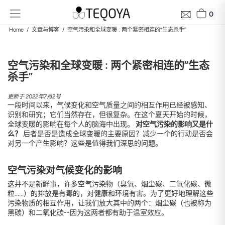
0
Home
文章与博客
空气污染和全球变暖 : 两个紧密相连的“生态杀手”
空气污染和全球变暖 : 两个紧密相连的“生态
杀手”
更新于 2022年7月2号
一段时间以来，气候变化和空气质量之间的相互作用已经被感知、
识别和研究；它们当然存在，但很复杂。在这个夏天开始的时候，
全球变暖的影响在每个人的脑海中出现。
对空气污染的影响又是什
么？
后者是否是造成全球变暖的主要原因？减少一个的行动是否会
免费获取您附近区域的质量评估报告，24小时内送达
对另一个产生影响？这些是值得我们深思的问题。
了解您家周围的空气质量、其变化趋势及其对健康的影响
电子邮件
空气污染对气候变化的影响
这并不是新鲜事，许多空气污染物（臭氧、烟尘碳、二氧化碳、微
粒......）的排放是有毒的，对健康和环境有害。为了更好地理解这些
地址
污染物质的相互作用，让我们放大其中的两个：烟尘碳（也被称为
黑碳）和二氧化碳--因为这两者都有助于温室效应。