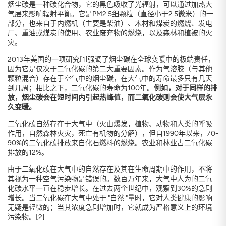
烟尘碳是一种碳化合物，它的黑色吸收了光辐射，可以通过加热大
气层来影响辐射平衡。它是PM2.5细颗粒（直径小于2.5微米）的一
部分，也来自于内燃机（主要是柴油）、木材和煤炭的燃烧、发电
厂、重油或煤炭的使用、农业废弃物的燃烧，以及森林和植被的火
灾。
注册
关闭
2013年美国的一项研究[1]强调了烟尘碳在全球变暖中的极端责任，
因为它是仅次于二氧化碳的第二大重要因素。作为气溶胶（与其他
颗粒混合）存在于空气中的烟尘碳，在大气中的寿命最多只有几天
到几周；相比之下，二氧化碳的寿命为100年。
例如，对于同样的排
放，烟尘碳会在短时间内引起热峰值，而二氧化碳则会使大气层永
久变暖。
二氧化碳自然存在于大气中（火山爆发，植物、动物和人类的呼吸
作用，自然森林火灾，死亡有机物的分解），但自1990年以来，70-
90%的二氧化碳排放来自化石燃料的燃烧。农业和林业占二氧化碳
排放的12%。
由于二氧化碳在大气中的自然存在及其在生命周期中的作用，不将
其视为一种空气污染物是错误的。数百万年来，大气中人为的二氧
化碳水平一直在稳步增长。在过去两个世纪中，观察到30%的急剧
增长。当二氧化碳在大气中处于 "自然 "量时，它对人类健康的影响
无疑是轻微的；当其浓度急剧增加时，它就成为严格意义上的环境
污染物。[2].