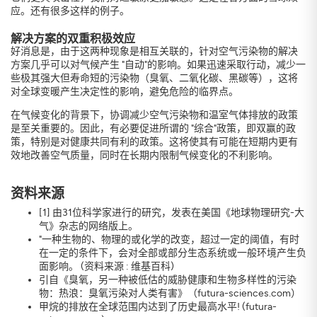
应。还有很多这样的例子。
解决方案的双重积极效应
好消息是，由于这两种现象是相互关联的，针对空气污染物的解决
方案几乎可以对气候产生 "自动"的影响。如果迅速采取行动，减少一
些极其强大但寿命短的污染物（臭氧、二氧化碳、黑碳等），这将
对全球变暖产生决定性的影响，避免危险的临界点。
在气候变化的背景下，协调减少空气污染物和温室气体排放的政策
是至关重要的。因此，有必要促进所谓的 "综合"政策，即双赢的政
策，特别是对健康共同有利的政策。这将使其有可能在短期内更有
效地改善空气质量，同时在长期内限制气候变化的不利影响。
资料来源
[1] 由31位科学家进行的研究，发表在美国《地球物理研究-大
气》杂志的网络版上。
"一种生物的、物理的或化学的改变，超过一定的阈值，有时
在一定的条件下，会对全部或部分生态系统或一般环境产生负
面影响。 (资料来源 : 维基百科)
引自《臭氧，另一种被低估的威胁健康和生物多样性的污染
物：热浪：臭氧污染对人类有害》（futura-sciences.com）
甲烷的排放在全球范围内达到了历史最高水平! (futura-