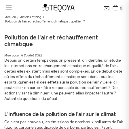
0
Accueil
Articles et blog
Pollution de l'air et réchauffement climatique : quel lien ?
Pollution de l'air et réchauffement
climatique
Mise à jour le 2 juillet 2022
Depuis un certain temps déjà, on pressent, on identifie, on étudie
les interactions entre changement climatique et qualité de l'air ;
certes elles existent mais elles sont complexes. En ce début d'été
où les effets du réchauffement climatique sont dans tous les
Recevez gratuitement le bilan de la qualité près de
esprits,
qu'en est-il des effets sur la pollution de l'air ?
Celle-ci
chez vous en 24h
peut-elle - en partie - être responsable du réchauffement ? Des
Découvrez la qualité de l’air autour de votre domicile, son
actions visant à diminuer l'une peuvent-elles impacter l'autre ?
évolution et son impact sur votre santé
Autant de questions du débat.
Mail
L'influence de la pollution de l'air sur le climat
Ce n'est pas nouveau, les émissions de nombreux polluants de l'air
Adresse
(ozone, carbone suie, dioxyde de carbone, particules...) sont