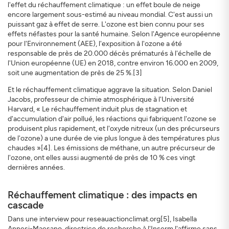
l'effet du réchauffement climatique : un effet boule de neige
encore largement sous-estimé au niveau mondial. C'est aussi un
puissant gaz à effet de serre. L'ozone est bien connu pour ses
effets néfastes pour la santé humaine. Selon l'Agence européenne
pour l'Environnement (AEE), l'exposition à l'ozone a été
responsable de près de 20.000 décès prématurés à l'échelle de
l'Union européenne (UE) en 2018, contre environ 16.000 en 2009,
soit une augmentation de près de 25 %.[3]
Et le réchauffement climatique aggrave la situation. Selon Daniel
Jacobs, professeur de chimie atmosphérique à l'Université
Harvard, « Le réchauffement induit plus de stagnation et
d'accumulation d'air pollué, les réactions qui fabriquent l'ozone se
produisent plus rapidement, et l'oxyde nitreux (un des précurseurs
de l'ozone) a une durée de vie plus longue à des températures plus
chaudes »[4]. Les émissions de méthane, un autre précurseur de
l'ozone, ont elles aussi augmenté de près de 10 % ces vingt
dernières années.
Réchauffement climatique : des impacts en
cascade
Dans une interview pour reseauactionclimat.org[5], Isabella
Annesi-Maesano, directrice de recherche à l'Inserm l'affirme sans