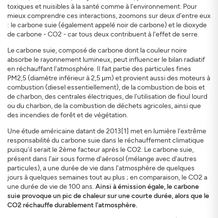
toxiques et nuisibles à la santé comme à l'environnement. Pour
mieux comprendre ces interactions, zoomons sur deux d'entre eux
: le carbone suie (également appelé noir de carbone) et le dioxyde
de carbone - CO2 - car tous deux contribuent à l'effet de serre.
Le carbone suie, composé de carbone dont la couleur noire
absorbe le rayonnement lumineux, peut influencer le bilan radiatif
en réchauffant l'atmosphère. Il fait partie des particules fines
S'INSCRIRE
FERMER
PM2,5 (diamètre inférieur à 2,5 μm) et provient aussi des moteurs à
combustion (diesel essentiellement), de la combustion de bois et
de charbon, des centrales électriques, de l'utilisation de fioul lourd
ou du charbon, de la combustion de déchets agricoles, ainsi que
des incendies de forêt et de végétation.
Une étude américaine datant de 2013[1] met en lumière l'extrême
responsabilité du carbone suie dans le réchauffement climatique
puisqu'il serait le 2ème facteur après le CO2. Le carbone suie,
présent dans l'air sous forme d'aérosol (mélange avec d'autres
particules), a une durée de vie dans l'atmosphère de quelques
jours à quelques semaines tout au plus ; en comparaison, le CO2 a
une durée de vie de 100 ans.
Ainsi à émission égale, le carbone
suie provoque un pic de chaleur sur une courte durée, alors que le
CO2 réchauffe durablement l'atmosphère.