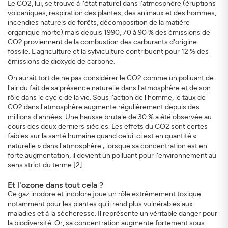
Le CO2, lui, se trouve à l'état naturel dans l'atmosphère (éruptions
volcaniques, respiration des plantes, des animaux et des hommes,
incendies naturels de forêts, décomposition de la matière
organique morte) mais depuis 1990, 70 à 90 % des émissions de
CO2 proviennent de la combustion des carburants d'origine
fossile. L'agriculture et la sylviculture contribuent pour 12 % des
émissions de dioxyde de carbone.
On aurait tort de ne pas considérer le CO2 comme un polluant de
l'air du fait de sa présence naturelle dans l'atmosphère et de son
rôle dans le cycle de la vie. Sous l'action de l'homme, le taux de
CO2 dans l'atmosphère augmente régulièrement depuis des
millions d'années. Une hausse brutale de 30 % a été observée au
cours des deux derniers siècles. Les effets du CO2 sont certes
faibles sur la santé humaine quand celui-ci est en quantité «
naturelle » dans l'atmosphère ; lorsque sa concentration est en
forte augmentation, il devient un polluant pour l'environnement au
sens strict du terme [2].
Et l'ozone dans tout cela ?
Ce gaz inodore et incolore joue un rôle extrêmement toxique
notamment pour les plantes qu'il rend plus vulnérables aux
maladies et à la sécheresse. Il représente un véritable danger pour
la biodiversité. Or, sa concentration augmente fortement sous