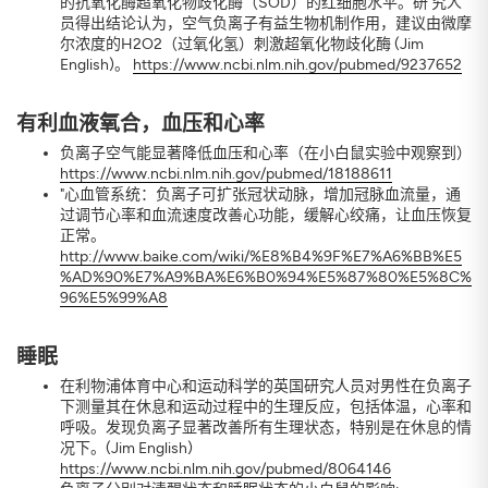
的抗氧化酶超氧化物歧化酶（SOD）的红细胞水平。研 究人
员得出结论认为，空气负离子有益生物机制作用，建议由微摩
尔浓度的H2O2（过氧化氢）刺激超氧化物歧化酶 (Jim
English)。
https://www.ncbi.nlm.nih.gov/pubmed/9237652
有利血液氧合，血压和心率
负离子空气能显著降低血压和心率（在小白鼠实验中观察到）
https://www.ncbi.nlm.nih.gov/pubmed/18188611
"心血管系统：负离子可扩张冠状动脉，增加冠脉血流量，通
过调节心率和血流速度改善心功能，缓解心绞痛，让血压恢复
正常。
http://www.baike.com/wiki/%E8%B4%9F%E7%A6%BB%E5
%AD%90%E7%A9%BA%E6%B0%94%E5%87%80%E5%8C%
96%E5%99%A8
睡眠
在利物浦体育中心和运动科学的英国研究人员对男性在负离子
下测量其在休息和运动过程中的生理反应，包括体温，心率和
呼吸。发现负离子显著改善所有生理状态，特别是在休息的情
况下。(Jim English)
https://www.ncbi.nlm.nih.gov/pubmed/8064146