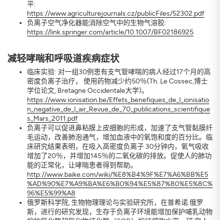
平:
https://www.agriculturejournals.cz/publicFiles/52302.pdf
负离子空气净化器能消除空气中的生物气溶胶:
https://link.springer.com/article/10.1007/BF02186925
减轻哮喘和呼吸道疾病症状
临床实验: 对一组30例患有支气管哮喘的病人经过17个月的高
密度负离子治疗， 使用药物减少约50％(Th. Le Cossec,博士
学位论文, Bretagne Occidentale大学)。
https://www.ionisation.be/Effets_benefiques_de_l_ionisatio
n_negative_de_l_air_Revue_de_70_publications_scientifique
s_Mars_2011.pdf
负离子可以促进鼻粘膜上皮细胞的形成，加速了支气管黏膜纤
毛运动，改善肺泡通气，增加血液中的氧饱和度的百分比。临
床研究结果表明，在吸入高密度负离子 30分钟内，氧气吸收
增加了20％，并增加145％的二氧化碳的排放。促使人的肺功
能的正常化，让哮喘患者得到帮助。
http://www.baike.com/wiki/%E8%B4%9F%E7%A6%BB%E5
%AD%90%E7%A9%BA%E6%B0%94%E5%87%80%E5%8C%
96%E5%99%A8
俄罗斯科学院, 生物物理理论与实验研究所，在普希诺.俄罗
斯，进行的研究发现，生存于负离子环境能增加保护哺乳动物