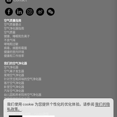
Contact
空气质量指南
空气质量要点
空气净化器指南
空气质量
健康、睡眠和负离子
不良气味
哮喘和过敏
病毒，细菌和霉菌
健康的室内环境
健康和工作效率
我们的空气净化器
空气净化器
空气离子发生器
家用空气净化器
针对烹饪和异味的空气净化器
客厅空气净化器
卧室空气净化器
汽车空气净化器
幼儿园和养老院用空气净化器
体育馆用空气净化器
餐厅和酒店空气净化器
我们使用 cookie 为您提供个性化的优化体验。请参阅
我们的隐
学校和幼儿园空气净化器
私政策。
.
隐私政策
-
网站地图
-
Cookie政策