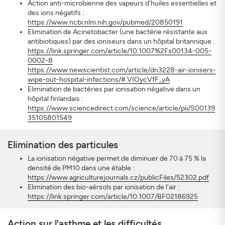
Action anti-microbienne des vapeurs d'huiles essentielles et
des ions négatifs :
https://www.ncbi.nlm.nih.gov/pubmed/20850191
Elimination de Acinetobacter (une bactérie résistante aux
antibiotiques) par des ioniseurs dans un hôpital britannique :
https://link.springer.com/article/10.1007%2Fs00134-005-
0002-8
https://www.newscientist.com/article/dn3228-air-ionisers-
wipe-out-hospital-infections/#.VIOycVfF_yA
Elimination de bactéries par ionisation négative dans un
hôpital finlandais :
https://www.sciencedirect.com/science/article/pii/S00139
35105801549
Elimination des particules
La ionisation négative permet de diminuer de 70 à 75 % la
densité de PM10 dans une étable :
https://www.agriculturejournals.cz/publicFiles/52302.pdf
Elimination des bio-aérsols par ionisation de l'air :
https://link.springer.com/article/10.1007/BF02186925
Action sur l'asthme et les difficultés