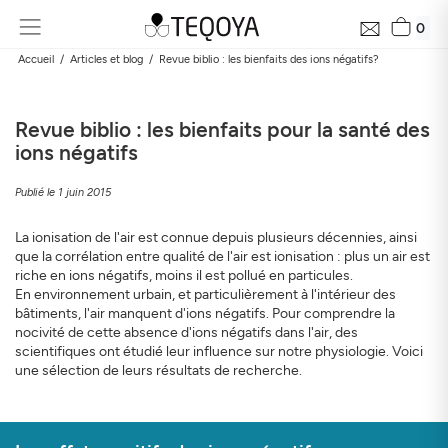
0
Accueil
Articles et blog
Revue biblio : les bienfaits des ions négatifs?
Revue biblio : les bienfaits pour la santé des
ions négatifs
Publié le 1 juin 2015
La ionisation de l'air est connue depuis plusieurs décennies, ainsi
que la corrélation entre qualité de l'air est ionisation : plus un air est
Recevez gratuitement le bilan de la qualité près de
riche en ions négatifs, moins il est pollué en particules.
chez vous en 24h
En environnement urbain, et particulièrement à l'intérieur des
bâtiments, l'air manquent d'ions négatifs. Pour comprendre la
Découvrez la qualité de l’air autour de votre domicile, son
nocivité de cette absence d'ions négatifs dans l'air, des
évolution et son impact sur votre santé
scientifiques ont étudié leur influence sur notre physiologie. Voici
Mail
une sélection de leurs résultats de recherche.
Adresse