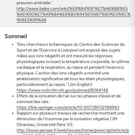
pression artérielle."
http://www.baike.com/wiki/%E8%B4%9F%E7%A6%BB%E5
%AD%90%E7%A9%BA%E6%B0%94%E5%87%80%E5%8C%
96%E5%99%A8
Sommeil
"Des chercheurs britanniques du Centre des Sciences du
Sport et de l'Exercice à Liverpool ont exposé des sujets
mâles aux ions négatifs et ont mesuré les réponses
physiologiques incluant la température corporelle, le rythme
cardiaque et la respiration, au repos et pendant l'exercice
physique. L'action des ions négatifs a montré une
amélioration significative de tous les états physiologiques,
particulièrement au repos." (Jim English)
https://www.ncbi.nlm.nih.gov/pubmed/8064146
Effets de la ionisation de l'air sur les phases d'éveil et de
sommeil des rats :
https://link.springer.com/article/10.1007/BF02188943
Rapport sur plusieurs travaux de recherche montrant une
diminution de l'insomnie par la ionisation négative (JM.
Olivereau, Université Paris VI):
http://www.persee.fr/web/revues/home/prescript/article/p