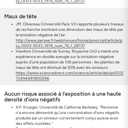
sy_0003-5033_1976_num_76_1_28137
Maux de tête
JM. Olivereau (Université Paris VI) rapporte plusieurs travaux
de recherche montrant une diminution des maux de tête par
la ionisation négative de l'air :
http://www.persee.fr/web/revues/home/prescript/article/p
sy_0003-5033_1976_num_76_1_28137
Hawkins (Université de Surrey, Royaume Uni) a mené une
expérience en double aveugle sur la ionisation négative
auprès d'une population de 106 personnes ; les plaintes de
maux de tête ont diminué de 50% avec les ioniseurs :
https://www.sciencedirect.com/science/article/abs/pii/S02
72494481800266
Aucun risque associé à l'exposition à une haute
densité d'ions négatifs
A.P. Krueger, Université de Californie Berkeley: "Personne
n'a encore démontré qu'une concentration d'ions négatifs
produite par un ioniseur correctement conçu puisse avoir
des effets nuisibles."