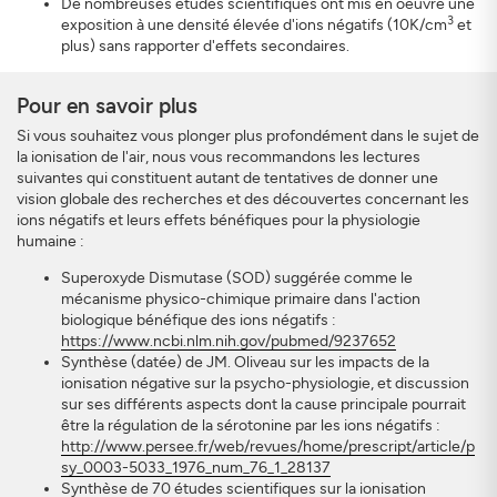
De nombreuses études scientifiques ont mis en oeuvre une
3
exposition à une densité élevée d'ions négatifs (10K/cm
et
plus) sans rapporter d'effets secondaires.
Pour en savoir plus
Si vous souhaitez vous plonger plus profondément dans le sujet de
la ionisation de l'air, nous vous recommandons les lectures
suivantes qui constituent autant de tentatives de donner une
vision globale des recherches et des découvertes concernant les
ions négatifs et leurs effets bénéfiques pour la physiologie
humaine :
Superoxyde Dismutase (SOD) suggérée comme le
mécanisme physico-chimique primaire dans l'action
biologique bénéfique des ions négatifs :
https://www.ncbi.nlm.nih.gov/pubmed/9237652
Synthèse (datée) de JM. Oliveau sur les impacts de la
ionisation négative sur la psycho-physiologie, et discussion
sur ses différents aspects dont la cause principale pourrait
être la régulation de la sérotonine par les ions négatifs :
http://www.persee.fr/web/revues/home/prescript/article/p
sy_0003-5033_1976_num_76_1_28137
Synthèse de 70 études scientifiques sur la ionisation