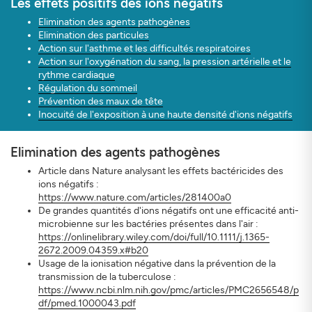
Les effets positifs des ions négatifs
Elimination des agents pathogènes
Elimination des particules
Action sur l'asthme et les difficultés respiratoires
Action sur l'oxygénation du sang, la pression artérielle et le
rythme cardiaque
Régulation du sommeil
S'INSCRIRE
FERMER
Prévention des maux de tête
Inocuité de l'exposition à une haute densité d'ions négatifs
Elimination des agents pathogènes
Article dans Nature analysant les effets bactéricides des
ions négatifs :
https://www.nature.com/articles/281400a0
De grandes quantités d'ions négatifs ont une efficacité anti-
microbienne sur les bactéries présentes dans l'air :
https://onlinelibrary.wiley.com/doi/full/10.1111/j.1365-
2672.2009.04359.x#b20
Usage de la ionisation négative dans la prévention de la
transmission de la tuberculose :
https://www.ncbi.nlm.nih.gov/pmc/articles/PMC2656548/p
df/pmed.1000043.pdf