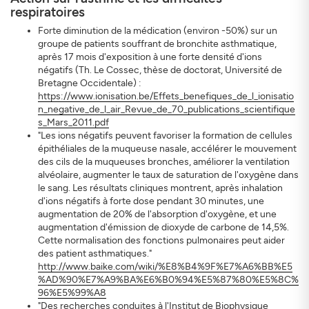
respiratoires
Forte diminution de la médication (environ -50%) sur un
groupe de patients souffrant de bronchite asthmatique,
après 17 mois d'exposition à une forte densité d'ions
négatifs (Th. Le Cossec, thèse de doctorat, Université de
Bretagne Occidentale) :
https://www.ionisation.be/Effets_benefiques_de_l_ionisatio
n_negative_de_l_air_Revue_de_70_publications_scientifique
s_Mars_2011.pdf
"Les ions négatifs peuvent favoriser la formation de cellules
épithéliales de la muqueuse nasale, accélérer le mouvement
des cils de la muqueuses bronches, améliorer la ventilation
alvéolaire, augmenter le taux de saturation de l'oxygène dans
le sang. Les résultats cliniques montrent, après inhalation
d'ions négatifs à forte dose pendant 30 minutes, une
augmentation de 20% de l'absorption d'oxygène, et une
augmentation d'émission de dioxyde de carbone de 14,5%.
Cette normalisation des fonctions pulmonaires peut aider
des patient asthmatiques."
http://www.baike.com/wiki/%E8%B4%9F%E7%A6%BB%E5
%AD%90%E7%A9%BA%E6%B0%94%E5%87%80%E5%8C%
96%E5%99%A8
"Des recherches conduites à l'Institut de Biophysique