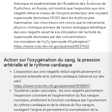
théorique et expérimentale de l'Académie des Sciences de
Pushchino, en Russie, ont montré que l'exposition aux ions
négatifs élève le niveau de l'enzyme protecteur anti-oxydant
superoxyde dismutase (SOD) dans les érythrocytes
mammaires. Les chercheurs ont conclu que le mécanisme
physico-chimique primaire de l'action biologique bénéfique
des ions négatifs serait lié à la stimulation de l'activité du
superoxyde dismutase par des concentrations
micromolaires de H
O
(peroxyde d'hydrogène)."
2
2
https://www.ncbi.nlm.nih.gov/pubmed/9237652
Action sur l'oxygénation du sang, la pression
artérielle et le rythme cardiaque
L'exposition aux ions négatifs réduit significativement la
pression artérielle et le rythme cardiaque (observé sur des
rats) :
https://www.ncbi.nlm.nih.gov/pubmed/18188611
"Système cardio-vasculaire : les ions négatifs permettent
l'expansion coronaire et l'augmentation du flux sanguin
coronaire, améliorent la fonction cardiaque par l'ajustement
du rythme cardiaque et de la vitesse du flux sanguin,
soulagent l'angine et permettent la normalisation de la