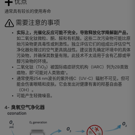
优点
通常具有较长的使用寿命
需要注意的事项
实际上，光催化反应可能不完全，导致释放化学降解副产品，
如二氧化钛微粒、酮、醛和有机酸。这些二次污染物可能比原
始污染物更具毒性或刺激性。独立评估它们的组成比评估空气
净化器处理过的空气更具挑战性。建议首先确定环境中的具体
污染物，并确保其数量有限。此技术不太适用于含有乙醇或甲
醇污染物的环境。
二氧化钛（TiO
）被国际癌症研究机构（IARC）列为2B类致
2
癌物，即“可能对人类致癌”。
通常使用254 nm波长的紫外线C（UV-C）辐射不可见，但可
能会伤害眼睛和皮肤。它会发出对健康有害的羟基自由基
（OH）。
可能产生轻微噪音。
4- 臭氧空气净化器