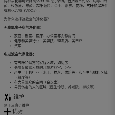
两种净化器可去除高达99.9%的污染物，包括城市污染、病毒、细
菌、过敏原、霉菌、超细颗粒、尘土、烟雾、花粉、气味和挥发性
有机化合物（VOCs）。
为什么选择这款空气净化器？
无臭氧离子空气净化器：
家庭：卧室、客厅、办公室等安静房间
健康和美容行业：美容院、理发店、美甲店
汽车
电过滤空气净化器：
有气味和烟雾的家庭区域，如厨房
低噪音敏感人群的儿童游戏室、卧室
产生尘土的行业（木工、抹灰、烘焙等）和产生气味的区域
（餐厅等）
有大量观众的空间（会议室）
易受伤害的人的区域（医生诊所、养老院、学校等）
维护
易于且廉价维护
优势