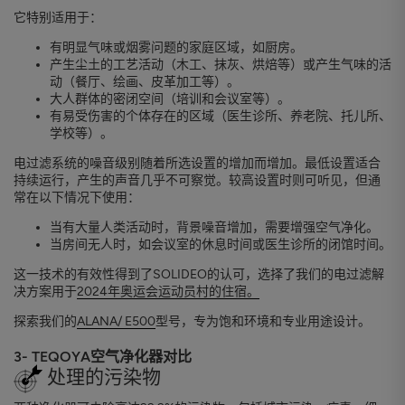
它特别适用于：
有明显气味或烟雾问题的家庭区域，如厨房。
产生尘土的工艺活动（木工、抹灰、烘焙等）或产生气味的活
动（餐厅、绘画、皮革加工等）。
大人群体的密闭空间（培训和会议室等）。
有易受伤害的个体存在的区域（医生诊所、养老院、托儿所、
学校等）。
电过滤系统的噪音级别随着所选设置的增加而增加。最低设置适合
持续运行，产生的声音几乎不可察觉。较高设置时则可听见，但通
常在以下情况下使用：
当有大量人类活动时，背景噪音增加，需要增强空气净化。
当房间无人时，如会议室的休息时间或医生诊所的闭馆时间。
这一技术的有效性得到了SOLIDEO的认可，选择了我们的电过滤解
决方案用于
2024年奥运会运动员村的住宿。
探索我们的
ALANA/ E500
型号，专为饱和环境和专业用途设计。
3- TEQOYA空气净化器对比
处理的污染物