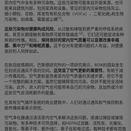
室内空气中含有多种污染物。这些污染物可能来自外部来源，也可
能来自建筑内部，包括家具和设备。常见的室内污染物包括灰尘、
细小颗粒、花粉、挥发性有机化合物（VOCs）、二氧化碳
和生物
2
(1)
污染物，如病毒、霉菌或尘螨
。
这些污染物对健康构成风险
，从过敏和哮喘到更严重的呼吸系统疾
(2)
病，甚至长期接触有毒物质可能导致癌症
。它们还可能促进各种
疾病的传播。相反，
保持良好的室内空气质量可以显著改善幸福
(3)
感、集中力
和睡眠质量。
这不仅对有健康问题的人有益，对健康
良好的人同样如此。
在新冠疫情期间，巴斯德研究所的一项研究揭示，80%的感染发生
在封闭且通风不良的空间。
这突显了空气更新的重要性
，有助于减
少传播风险。空气更新是改善室内空气质量的关键步骤，但它不是
一个完整的解决方案。虽然它能稀释室内污染，但并不能完全消除
污染。此外，进入的空气也可能带来自己的污染物，且加热或冷却
这些空气会消耗额外的能量。
在具有空气循环系统的商业建筑中，人们对通过通风和气候控制系
统传播病毒表示担忧。
空气净化器通过清洁室内空气来解决这些问题，或通过捕捉或摧毁
污染物。有多种技术可供选择，如HEPA过滤器、活性炭、光催化、
臭氧化、等离子体、紫外线C、离子化和电过滤。每种技术都有其独