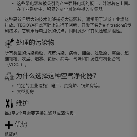
这些带电颗粒被吸引到产生强静电场的板上，并附着在上面。
在工业系统中，积累的灰尘最终会掉入收集器。
这种高效且强大的技术能够捕捉大量颗粒，通常用于过滤工业燃烧
排放。TEQOYA在此基础上进行了创新，开发了名为e-filtration的专
利技术。它利用静电过滤的优点，同时减少了其风险和局限性。
处理的污染物
所有类型的污染颗粒：城市污染、病毒、细菌、过敏原、霉菌、超
细颗粒、灰尘、烟雾、花粉、病毒、气味和挥发性有机化合物
（VOCs）。
为什么选择这种空气净化器？
特定的工业设施：电厂、焚烧炉、锅炉房等。
大型厨房
维护
每3至6个月需要更换过滤器或清洁板。
优势
低能耗