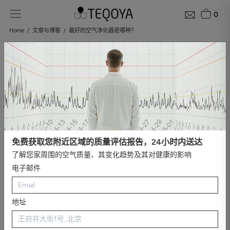
0
Home
文章与博客
最好的空气净化器是哪种？
选择空气净化器：综合指南
更新于 2023年10月6号
室内空气质量，通常在主要关注能源效率的建筑法规中被忽视，近
年来已成为居民关注的重点问题。新冠疫情显著加速了这一关注的
转变。我们每天大约吸入12,000升空气，主要是在封闭空间中，这
一事实凸显了空气质量的重要性。
我们每天吸入大约12,000升空
气，主要是在封闭空间中，这突显了空气质量的重要性。
免费获取您附近区域的质量评估报告，24小时内送达
因此，空气净化器的需求激增，导致市场上涌现出各种产品。这些
了解您家周围的空气质量、其变化趋势及其对健康的影响
产品采用不同的技术，都承诺一个核心好处：
在家中、办公室、车
电子邮件
间、商店和候车区等不同环境中提供清洁健康的空气
。
但是，如何做出明智的选择呢？市场上不同的空气净化器有什么优
缺点？它们对于所有环境和污染物都有效吗？在确定您的具体需求
地址
时，应该考虑哪些因素？
在本指南中，我们旨在帮助您解答这些问题，提供可用技术的全面