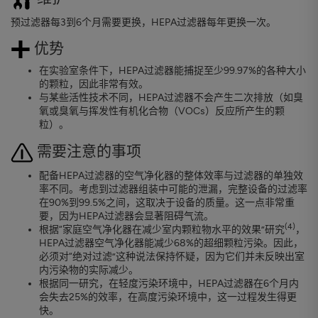
预过滤器每3到6个月需要更换，HEPA过滤器每年更换一次。
优势
在实验室条件下，HEPA过滤器能捕捉至少99.97%的各种大小
的颗粒，因此非常有效。
与某些活性技术不同，HEPA过滤器不会产生二次排放（如臭
氧或臭氧与挥发性有机化合物（VOCs）反应所产生的颗
粒）。
需要注意的事项
配备HEPA过滤器的空气净化器的整体效率与过滤器的单独效
率不同。考虑到过滤器组装中可能的泄漏，完整设备的过滤率
在90%到99.5%之间，这取决于设备的质量。这一点非常重
要，因为HEPA过滤器会显著阻碍气流。
(4)
根据“家庭空气净化器在减少室内颗粒物水平的效果”研究
，
HEPA过滤器空气净化器能减少68%的超细颗粒污染。因此，
必须对“绝对过滤”这种说法保持怀疑，因为它们并未反映出室
内污染物的实际减少。
根据同一研究，在轻度污染环境中，HEPA过滤器在6个月内
会失去25%的效率，在高度污染环境中，这一过程发生得更
快。