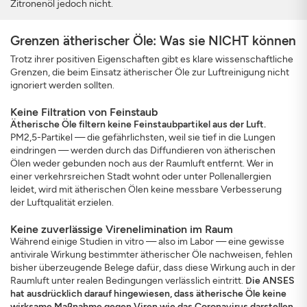
Zitronenöl jedoch nicht.
Grenzen ätherischer Öle: Was sie NICHT können
Trotz ihrer positiven Eigenschaften gibt es klare wissenschaftliche
Grenzen, die beim Einsatz ätherischer Öle zur Luftreinigung nicht
ignoriert werden sollten.
Keine Filtration von Feinstaub
Ätherische Öle filtern keine Feinstaubpartikel aus der Luft.
PM2,5-Partikel — die gefährlichsten, weil sie tief in die Lungen
eindringen — werden durch das Diffundieren von ätherischen
Ölen weder gebunden noch aus der Raumluft entfernt. Wer in
einer verkehrsreichen Stadt wohnt oder unter Pollenallergien
leidet, wird mit ätherischen Ölen keine messbare Verbesserung
der Luftqualität erzielen.
Keine zuverlässige Virenelimination im Raum
Während einige Studien in vitro — also im Labor — eine gewisse
antivirale Wirkung bestimmter ätherischer Öle nachweisen, fehlen
bisher überzeugende Belege dafür, dass diese Wirkung auch in der
Raumluft unter realen Bedingungen verlässlich eintritt.
Die ANSES
hat ausdrücklich darauf hingewiesen, dass ätherische Öle keine
wirksame Maßnahme gegen Viren wie das Coronavirus darstellen.