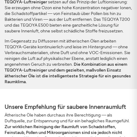
TEQOYA-Luftreiniger
setzen auf das Prinzip der Luftionisierung:
Sie erzeugen ohne Ozon eine hohe Konzentration negativer Ionen,
die Schadstoffpartikel — von Feinstaub über Pollen bis hin zu
Bakterien und Viren — aus der Luft entfernen. Das TEQOYA T200
und das TEQOYA E500 bieten eine ganzheitliche Lösung für
saubere Innenluft, ohne selbst schädliche Stoffe freizusetzen.
Im Gegensatz zu Diffusoren mit ätherischen Ölen arbeiten
TEQOYA-Geräte kontinuierlich und leise im Hintergrund — ohne
Verbrauchsmaterialien, ohne Duft und ohne VOC-Emissionen. Sie
reinigen die Luft auf physikalischer Ebene, anstatt lediglich einen
angenehmen Geruch zu verbreiten.
Die Kombination aus einem
TEQOYA-Luftreiniger und dem gezielten, maßvollen Einsatz
ätherischer Öle ist die intelligenteste Strategie für ein gesundes
Raumklima.
Unsere Empfehlung für saubere Innenraumluft
Ätherische Öle haben durchaus ihre Berechtigung — als
Duftquelle, zur Entspannung und für ein behagliches Raumgefühl.
Zur wirklichen Reinigung der Raumluft von Schadstoffen,
Feinstaub, Pollen und Mikroorganismen sind sie jedoch nicht