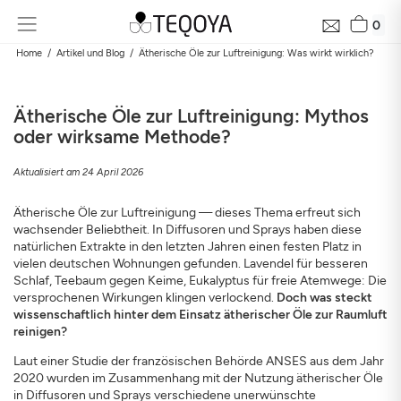
0
Home
Artikel und Blog
Ätherische Öle zur Luftreinigung: Was wirkt wirklich?
Ätherische Öle zur Luftreinigung: Mythos
oder wirksame Methode?
Aktualisiert am 24 April 2026
Ätherische Öle zur Luftreinigung — dieses Thema erfreut sich
wachsender Beliebtheit. In Diffusoren und Sprays haben diese
Kostenlose Luftanalyse in Ihrer Nähe in 24h
natürlichen Extrakte in den letzten Jahren einen festen Platz in
vielen deutschen Wohnungen gefunden. Lavendel für besseren
Luftqualität rund ums Zuhause und ihre Auswirkung auf Ihre
Schlaf, Teebaum gegen Keime, Eukalyptus für freie Atemwege: Die
Gesundheit
versprochenen Wirkungen klingen verlockend.
Doch was steckt
E-Mail
wissenschaftlich hinter dem Einsatz ätherischer Öle zur Raumluft
reinigen?
Laut einer Studie der französischen Behörde ANSES aus dem Jahr
Adresse
2020 wurden im Zusammenhang mit der Nutzung ätherischer Öle
in Diffusoren und Sprays verschiedene unerwünschte