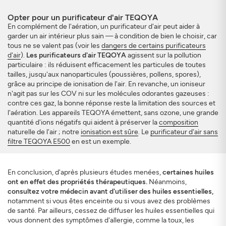
Opter pour un purificateur d'air TEQOYA
En complément de l'aération, un purificateur d'air peut aider à
garder un air intérieur plus sain — à condition de bien le choisir, car
tous ne se valent pas (voir les
dangers de certains purificateurs
d'air
).
Les purificateurs d'air TEQOYA
agissent sur la pollution
particulaire : ils réduisent efficacement les particules de toutes
tailles, jusqu'aux nanoparticules (poussières, pollens, spores),
grâce au principe de ionisation de l'air. En revanche, un ioniseur
n'agit pas sur les COV ni sur les molécules odorantes gazeuses :
contre ces gaz, la bonne réponse reste la limitation des sources et
l'aération. Les appareils TEQOYA émettent, sans ozone, une grande
quantité d'ions négatifs qui aident à préserver la
composition
naturelle de l'air ; notre
ionisation est sûre
. Le
purificateur d'air sans
filtre TEQOYA E500
en est un exemple.
En conclusion, d'après plusieurs études menées,
certaines huiles
ont en effet des propriétés thérapeutiques.
Néanmoins,
consultez votre médecin avant d'utiliser des huiles essentielles,
notamment si vous êtes enceinte ou si vous avez des problèmes
de santé. Par ailleurs, cessez de diffuser les huiles essentielles qui
vous donnent des symptômes d'allergie, comme la toux, les