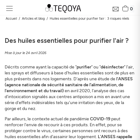
0
Accueil
Articles et blog
Huiles essentielles pour purifier l'air : 3 risques réels
Des huiles essentielles pour purifier l'air ?
Mise à jour le 24 avril 2026
Décrits comme ayant la capacité de "
purifier
" ou "
désinfecter
" l'air,
les sprays et diffuseurs à base d'huiles essentielles sont de plus en
plus présents dans nos logements. D'après une étude de
l'ANSES
(agence nationale de sécurité sanitaire de l'alimentation, de
Recevez gratuitement le bilan de la qualité près de
l'environnement et du travail)
en avril 2020, l'analyse des cas
chez vous en 24h
d'intoxication signalés aux centres antipoison a mis en avant une
Découvrez la qualité de l’air autour de votre domicile, son
série d'effets indésirables tels qu'une irritation des yeux, de la
évolution et son impact sur votre santé
gorge et du nez.
Mail
Par ailleurs, le contexte actuel de pandémie
COVID-19
peut
renforcer l'envie de recourir à ces produits. En effet, pour se
protéger contre le virus, certaines personnes ont recours à des
Adresse
huiles essentielles afin d'assainir leur logement.
L'ANSES rappelle