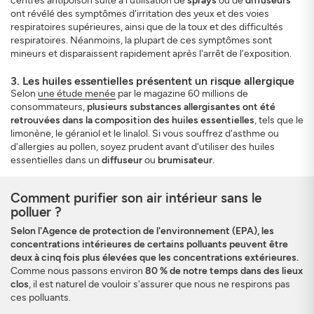
centres antipoison suite à l'utilisation de
sprays
ou de
diffuseurs
ont révélé des symptômes d'irritation des yeux et des voies
respiratoires supérieures, ainsi que de la toux et des difficultés
respiratoires. Néanmoins, la plupart de ces symptômes sont
mineurs et disparaissent rapidement après l'arrêt de l'exposition.
3. Les huiles essentielles présentent un risque allergique
Selon
une étude menée
par le magazine 60 millions de
consommateurs,
plusieurs substances allergisantes ont été
retrouvées dans la composition des huiles essentielles
, tels que le
limonène, le géraniol et le linalol. Si vous souffrez d'asthme ou
d'allergies au pollen, soyez prudent avant d'utiliser des huiles
essentielles dans un
diffuseur
ou
brumisateur.
Comment purifier son air intérieur sans le
polluer ?
Selon l'Agence de protection de l'environnement (EPA), les
concentrations intérieures de certains polluants peuvent être
deux à cinq fois plus élevées que les concentrations extérieures.
Comme nous passons environ
80 % de notre temps dans des lieux
clos
, il est naturel de vouloir s'assurer que nous ne respirons pas
ces polluants.