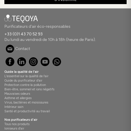
Purificateurs d'air éco-responsables
+33 (0)1 43 70 52 93
Du lundi au vendredi de 10h à 18h (heure de Paris).
Contact
Guide la qualité de l'air
L'essentiel sur la qualité de l'air
Guide du purificateur d'air
Protection contre la pollution
Bien-être, sommeil et ions négatifs
Mauvaises odeurs
Asthme et allergies
Virus, bactéries et moisissures
Intérieur sain
Santé et productivité au travail
Nos purificateurs d'air
Tous nos produits
Ioniseurs d'air