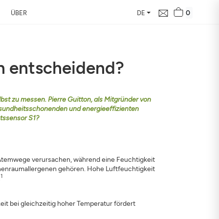
0
ÜBER
DE
ch entscheidend?
e in Ihrer Nähe
bst zu messen. Pierre Guitton, als Mitgründer von
gesundheitsschonenden und energieeffizienten
d ihre Auswirkung auf
ätssensor S1?
er Atemwege verursachen, während eine Feuchtigkeit
nenraumallergenen gehören. Hohe Luftfeuchtigkeit
1
.
eit bei gleichzeitig hoher Temperatur fördert