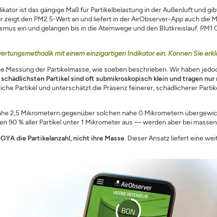
ikator ist das gängige Maß für Partikelbelastung in der Außenluft und gibt
r zeigt den PM2.5-Wert an und liefert in der AirObserver-App auch die
ANMELDEN
SCHLIESSEN
nismus ein und gelangen bis in die Atemwege und den Blutkreislauf. PM1.0
wertungsmethodik mit einem einzigartigen Indikator ein. Können Sie erk
 die Messung der Partikelmasse, wie soeben beschrieben. Wir haben jedoc
 schädlichsten Partikel sind oft submikroskopisch klein und tragen nu
che Partikel und unterschätzt die Präsenz feinerer, schädlicherer Parti
he 2,5 Mikrometern gegenüber solchen nahe 0 Mikrometern übergewichte
hen 90 % aller Partikel unter 1 Mikrometer aus — werden aber bei masse
OYA die Partikelanzahl, nicht ihre Masse
. Dieser Ansatz liefert eine w