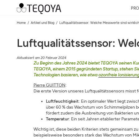
PRO
Home
Artikel und Blog
Luftqualitätssensor: Welche Messwerte sind wirklic
Luftqualitätssensor: We
Aktualisiert am 20 Februar 2024
Zu Beginn des Jahres 2024 bietet TEQOYA seinen Kunden
TEQOYA, einem 2015 gegründeten Startup, stehen Sie s
Technologien basieren, wie etwa
ozonfreie Ionisierung
Pierre GUITTON
:
Die erste Version unseres Luftqualitätssensors misst
Luftfeuchtigkeit
: Ein optimaler Wert liegt zwi
über 60 % das Wachstum von Schimmelpilzen beg
fördert zudem die Ausbreitung von Bakterien 
Temperatur
: Ein seit Jahren etablierter Paramet
Wichtig ist, diese beiden Kriterien stets gemeinsam zu
beispielsweise besonders stark das Wachstum von Mi