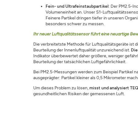
Fein- und Ultrafeinstaubpartikel
: Der PM2.5-Ind
Volumeneinheit an. Unser S1-Luftqualitätssenso
Feinere Partikel dringen tiefer in unseren Orga
besonders schwer zu messen.
Ihr neuer Luftqualitätssensor führt eine neuartige Be
Die verbreitetste Methode für Luftqualitätsgeräte ist
Beurteilung der Innenluftqualität unzureichend ist.
Die
Indikator überbewertet daher größere, weniger gefährli
Beurteilung der tatsächlichen Luftgefährlichkeit.
Bei PM2.5-Messungen werden zum Beispiel Partikel na
ausgeprägter: Partikel kleiner als 0,5 Mikrometer mac
Um dieses Problem zu lösen,
misst und analysiert TEQ
gesundheitlichen Risiken der gemessenen Luft.