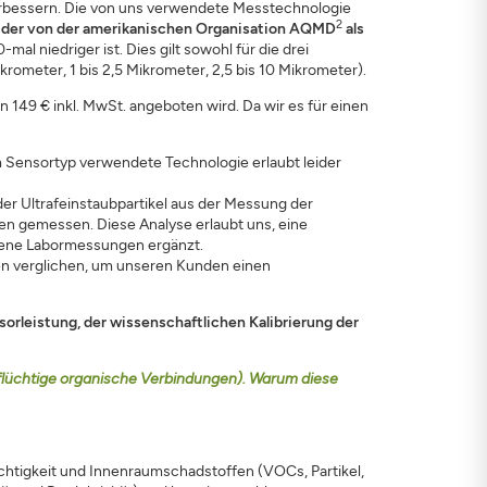
 verbessern. Die von uns verwendete Messtechnologie
2
, der von der amerikanischen Organisation AQMD
als
mal niedriger ist. Dies gilt sowohl für die drei
rometer, 1 bis 2,5 Mikrometer, 2,5 bis 10 Mikrometer).
 149 € inkl. MwSt. angeboten wird. Da wir es für einen
em Sensortyp verwendete Technologie erlaubt leider
r Ultrafeinstaubpartikel aus der Messung der
ien gemessen. Diese Analyse erlaubt uns, eine
igene Labormessungen ergänzt.
en verglichen, um unseren Kunden einen
orleistung, der wissenschaftlichen Kalibrierung der
(flüchtige organische Verbindungen). Warum diese
uchtigkeit und Innenraumschadstoffen (VOCs, Partikel,