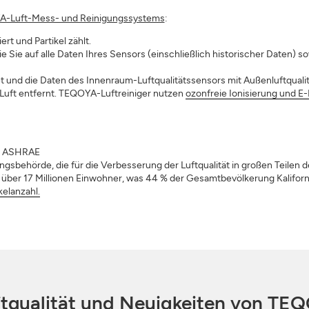
YA-Luft-Mess- und Reinigungssystems
:
ert und Partikel zählt.
e Sie auf alle Daten Ihres Sensors (einschließlich historischer Daten) s
ltet und die Daten des Innenraum-Luftqualitätssensors mit Außenluftquali
r Luft entfernt. TEQOYA-Luftreiniger nutzen
ozonfreie Ionisierung und E-F
on ASHRAE
sbehörde, die für die Verbesserung der Luftqualität in großen Teilen d
t über 17 Millionen Einwohner, was 44 % der Gesamtbevölkerung Kaliforn
kelanzahl.
ftqualität und Neuigkeiten von TE