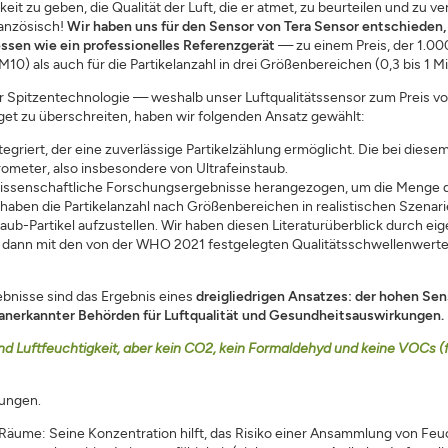
t zu geben, die Qualität der Luft, die er atmet, zu beurteilen und zu
ranzösisch!
Wir haben uns für den Sensor von Tera Sensor entschieden
essen wie ein professionelles Referenzgerät
— zu einem Preis, der 1.000-
 als auch für die Partikelanzahl in drei Größenbereichen (0,3 bis 1 Mik
er Spitzentechnologie — weshalb unser Luftqualitätssensor zum Preis von
dget zu überschreiten, haben wir folgenden Ansatz gewählt:
griert, der eine zuverlässige Partikelzählung ermöglicht. Die bei dies
krometer, also insbesondere von Ultrafeinstaub.
 wissenschaftliche Forschungsergebnisse herangezogen, um die Menge de
 haben die Partikelanzahl nach Größenbereichen in realistischen Szenar
aub-Partikel aufzustellen. Wir haben diesen Literaturüberblick durch e
rd dann mit den von der WHO 2021 festgelegten Qualitätsschwellenwert
bnisse sind das Ergebnis eines
dreigliedrigen Ansatzes: der hohen Sens
anerkannter Behörden für Luftqualität und Gesundheitsauswirkungen.
und Luftfeuchtigkeit, aber kein CO2, kein Formaldehyd und keine VOCs 
dungen.
te Räume: Seine Konzentration hilft, das Risiko einer Ansammlung von Fe