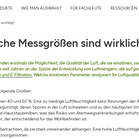
DUKTE
WIE MAN AUSWÄHLT
FÜR FACHLEUTE
RESSOURCEN
h wichtig?
lche Messgrößen sind wirkli
Kostenlose Luftanalys
in 24h
 erstmals die Möglichkeit, die Qualität der Luft, die sie einatmen, sel
eit Jahren an der Spitze der Entwicklung von Luftreinigern, die auf 
Luftqualität rund ums Zuhause un
 und E-Filtration.
Welche konkreten Parameter analysiert Ihr Luftqualit
Ihre Gesundheit
E-Mail
 folgende Größen:
schen 40 und 60 %. Eine zu niedrige Luftfeuchtigkeit kann Reizungen d
Adresse
ünstigt, deren Sporen in der Luft schweben und zu den häufigsten In
und Hausstaubmilben, was das Risiko von Atemwegserkrankungen erhöht
er, der entscheidend für das Wohlbefinden ist.
 betrachten, da sie stark voneinander abhängen. Eine hohe Luftfeuchtigk
kroorganismen.