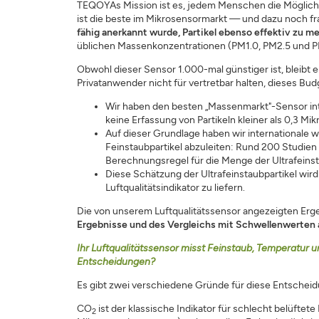
TEQOYAs Mission ist es, jedem Menschen die Möglichkei
ist die beste im Mikrosensormarkt — und dazu noch f
fähig anerkannt wurde, Partikel ebenso effektiv zu m
üblichen Massenkonzentrationen (PM1.0, PM2.5 und PM10)
Obwohl dieser Sensor 1.000-mal günstiger ist, bleibt 
Privatanwender nicht für vertretbar halten, dieses Bu
Wir haben den besten „Massenmarkt"-Sensor inte
keine Erfassung von Partikeln kleiner als 0,3 Mi
Auf dieser Grundlage haben wir internationale
Feinstaubpartikel abzuleiten: Rund 200 Studien
Berechnungsregel für die Menge der Ultrafeinst
Diese Schätzung der Ultrafeinstaubpartikel wi
Luftqualitätsindikator zu liefern.
Die von unserem Luftqualitätssensor angezeigten Erge
Ergebnisse und des Vergleichs mit Schwellenwerten 
Ihr Luftqualitätssensor misst Feinstaub, Temperatur 
Entscheidungen?
Es gibt zwei verschiedene Gründe für diese Entschei
CO
ist der klassische Indikator für schlecht belüfte
2