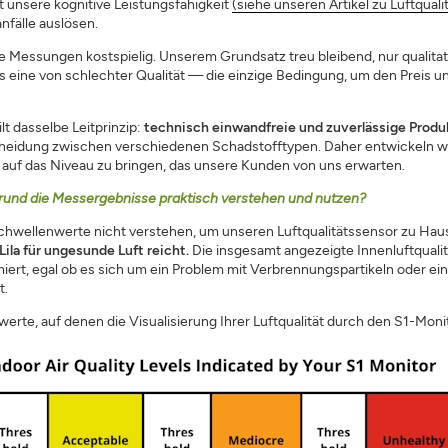
t unsere kognitive Leistungsfähigkeit
(siehe unseren Artikel zu Luftquali
fälle auslösen.
e Messungen kostspielig. Unserem Grundsatz treu bleibend, nur qualita
s eine von schlechter Qualität — die einzige Bedingung, um den Preis 
t dasselbe Leitprinzip:
technisch einwandfreie und zuverlässige Produ
eidung zwischen verschiedenen Schadstofftypen. Daher entwickeln wir 
 auf das Niveau zu bringen, das unsere Kunden von uns erwarten.
und die Messergebnisse praktisch verstehen und nutzen?
chwellenwerte nicht verstehen, um unseren Luftqualitätssensor zu Hau
Lila für ungesunde Luft reicht.
Die insgesamt angezeigte Innenluftqualit
ert, egal ob es sich um ein Problem mit Verbrennungspartikeln oder einer
t.
rte, auf denen die Visualisierung Ihrer Luftqualität durch den S1-Monit