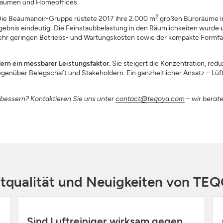
gräumen und Homeoffices.
2
t: Die Beaumanoir-Gruppe rüstete 2017 ihre 2.000 m
großen Büroräume in
ebnis eindeutig: Die Feinstaubbelastung in den Räumlichkeiten wurde
sehr geringen Betriebs- und Wartungskosten sowie der kompakte Formfak
dern ein messbarer Leistungsfaktor.
Sie steigert die Konzentration, reduz
über Belegschaft und Stakeholdern. Ein ganzheitlicher Ansatz – Lüften
erbessern? Kontaktieren Sie uns unter
contact@teqoya.com
– wir berat
ftqualität und Neuigkeiten von TE
Sind Luftreiniger wirksam gegen