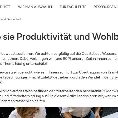
DUKTE
WIE MAN AUSWÄHLT
FÜR FACHLEUTE
RESSOURCEN
ät und Gesundheit
e sie Produktivität und Wohl
Kostenlose Luftanalys
in 24h
unbewusst ausführen. Wir achten sorgfältig auf die Qualität des Wassers, 
iter einatmen. Dabei verbringen wir rund 90 % unserer Zeit in Innenräumen
Luftqualität rund ums Zuhause un
es Thema häufig unterschätzt.
Ihre Gesundheit
ewusstsein gerückt, wie sehr Innenraumluft zur Übertragung von Krankhe
E-Mail
eitsbedingungen – nicht zuletzt getrieben durch den Wandel in den Er
).
Adresse
wirklich auf das Wohlbefinden der Mitarbeitenden beschränkt?
Oder wir
 und Mitarbeiterbindung aus? In diesem Artikel analysieren wir, warum 
ßnahmen tatsächlich helfen.