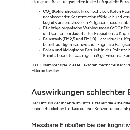
häufigsten Belastungsquellen in der
Luftqualität Büro
CO
(Kohlendioxid):
In schlecht belüfteten Räu
2
nachlassender Konzentrationsfähigkeit und ver
kognitiv anspruchsvollen Aufgaben messbar ab.
Flüchtige organische Verbindungen (VOC):
Die
und können bei dauerhafter Exposition zu Kop
Feinstaub (PM2,5 und PM1,0):
Laserdrucker, Kop
beeinträchtigen nachweislich kognitive Fähigkeit
Pollen und biologische Partikel:
In der Pollenzei
Rhinitis bedeutet das regelmäßige Einschränkung
Das Zusammenspiel dieser Faktoren macht deutlich: 
Mitarbeitenden.
Auswirkungen schlechter B
Der Einfluss der Innenraumluftqualität auf die Arbeit
einen erheblichen Einfluss auf ihre Konzentrationsfäh
Messbare Einbußen bei der kogniti