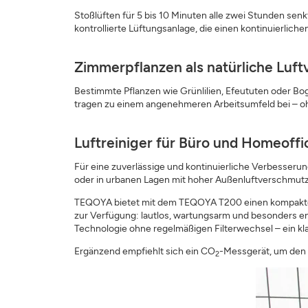
Stoßlüften für 5 bis 10 Minuten alle zwei Stunden sen
kontrollierte Lüftungsanlage, die einen kontinuierlic
Zimmerpflanzen als natürliche Luft
Bestimmte Pflanzen wie Grünlilien, Efeututen oder 
tragen zu einem angenehmeren Arbeitsumfeld bei – 
Luftreiniger für Büro und Homeoffi
Für eine zuverlässige und kontinuierliche Verbesserung
oder in urbanen Lagen mit hoher Außenluftverschmutzun
TEQOYA bietet mit dem TEQOYA T200 einen kompakten Lu
zur Verfügung: lautlos, wartungsarm und besonders en
Technologie ohne regelmäßigen Filterwechsel – ein klar
Ergänzend empfiehlt sich ein CO
-Messgerät, um den 
2