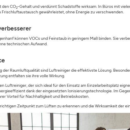
kt den CO
-Gehalt und verdünnt Schadstoffe wirksam. In Büros mit vielen
2
hen Frischluftaustausch gewährleistet, ohne Energie zu verschwenden.
verbesserer
Bogenhanf können VOCs und Feinstaub in geringem Maß binden. Sie ver
ohne technischen Aufwand.
ce
 der Raumluftqualität sind Luftreiniger die effektivste Lösung. Besonder
g entfalten sie ihre volle Wirkung.
ftreiniger, der sich ideal für den Einsatz am Einzelarbeitsplatz eig
ergieeffizient dank der eingesetzten Ionisierungstechnologie. Im Gege
er Vorteil für Nachhaltigkeit und Betriebskosten.
richtigen Zeitpunkt zum Lüften zu erkennen und die Wirksamkeit der