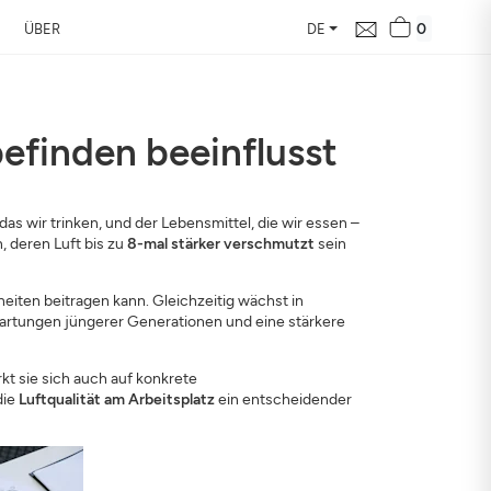
0
ÜBER
DE
befinden beeinflusst
e in Ihrer Nähe
das wir trinken, und der Lebensmittel, die wir essen –
, deren Luft bis zu
8-mal stärker verschmutzt
sein
d ihre Auswirkung auf
iten beitragen kann. Gleichzeitig wächst in
wartungen jüngerer Generationen und eine stärkere
kt sie sich auch auf konkrete
die
Luftqualität am Arbeitsplatz
ein entscheidender