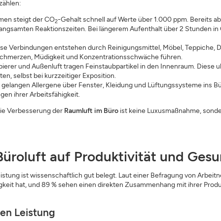
zählen:
men steigt der CO
-Gehalt schnell auf Werte über 1.000 ppm. Bereits 
2
langsamten Reaktionszeiten. Bei längerem Aufenthalt über 2 Stunden in
se Verbindungen entstehen durch Reinigungsmittel, Möbel, Teppiche, 
fschmerzen, Müdigkeit und Konzentrationsschwäche führen.
ierer und Außenluft tragen Feinstaubpartikel in den Innenraum. Diese ult
en, selbst bei kurzzeitiger Exposition.
t gelangen Allergene über Fenster, Kleidung und Lüftungssysteme ins Bür
en ihrer Arbeitsfähigkeit.
die Verbesserung der
Raumluft im Büro
ist keine Luxusmaßnahme, sondern 
üroluft auf Produktivität und Gesu
sleistung ist wissenschaftlich gut belegt. Laut einer Befragung von Ar
igkeit hat, und 89 % sehen einen direkten Zusammenhang mit ihrer Produk
ven Leistung