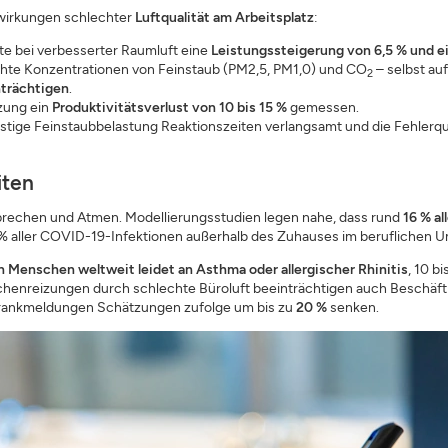
swirkungen schlechter
Luftqualität am Arbeitsplatz
:
llte bei verbesserter Raumluft eine
Leistungssteigerung von 6,5 % und e
hte Konzentrationen von Feinstaub (PM2,5, PM1,0) und CO
– selbst auf
2
nträchtigen
.
zung ein
Produktivitätsverlust von 10 bis 15 %
gemessen.
fristige Feinstaubbelastung Reaktionszeiten verlangsamt und die Fehler
iten
Sprechen und Atmen. Modellierungsstudien legen nahe, dass rund
16 % a
9 % aller COVID-19-Infektionen außerhalb des Zuhauses im beruflichen U
n Menschen weltweit leidet an Asthma oder allergischer Rhinitis
, 10 b
henreizungen durch schlechte Büroluft beeinträchtigen auch Beschäft
r Krankmeldungen Schätzungen zufolge um bis zu
20 %
senken.