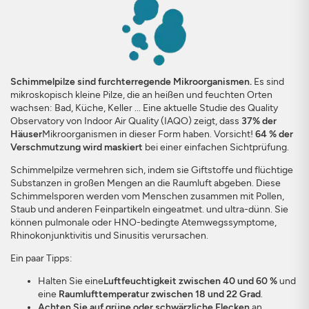
Schimmelpilze sind furchterregende Mikroorganismen.
Es sind
ANMELDEN
SCHLIESSEN
mikroskopisch kleine Pilze, die an heißen und feuchten Orten
wachsen: Bad, Küche, Keller ... Eine aktuelle Studie des Quality
Observatory von Indoor Air Quality (IAQO) zeigt, dass
37% der
Häuser
Mikroorganismen in dieser Form haben. Vorsicht!
64 % der
Verschmutzung wird maskiert
bei einer einfachen Sichtprüfung.
Schimmelpilze vermehren sich, indem sie Giftstoffe und flüchtige
Substanzen in großen Mengen an die Raumluft abgeben. Diese
Schimmelsporen werden vom Menschen zusammen mit Pollen,
Staub und anderen Feinpartikeln eingeatmet. und ultra-dünn. Sie
können pulmonale oder HNO-bedingte Atemwegssymptome,
Rhinokonjunktivitis und Sinusitis verursachen.
Ein paar Tipps:
Halten Sie eine
Luftfeuchtigkeit zwischen 40 und 60 %
und
eine
Raumlufttemperatur zwischen 18 und 22 Grad
.
Achten Sie auf grüne oder schwärzliche Flecken
an