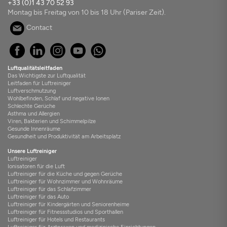
+33 (0)1 43 70 52 93
Montag bis Freitag von 10 bis 18 Uhr (Pariser Zeit).
Contact
Luftqualitätsleitfaden
Das Wichtigste zur Luftqualität
Leitfaden für Luftreiniger
Luftverschmutzung
Wohlbefinden, Schlaf und negative Ionen
Schlechte Gerüche
Asthma und Allergien
Viren, Bakterien und Schimmelpilze
Gesunde Innenräume
Gesundheit und Produktivität am Arbeitsplatz
Unsere Luftreiniger
Luftreiniger
Ionisatoren für die Luft
Luftreiniger für die Küche und gegen Gerüche
Luftreiniger für Wohnzimmer und Wohnräume
Luftreiniger für das Schlafzimmer
Luftreiniger für das Auto
Luftreiniger für Kindergärten und Seniorenheime
Luftreiniger für Fitnessstudios und Sporthallen
Luftreiniger für Hotels und Restaurants
Luftreiniger für Arztpraxen und medizinische Einrichtungen