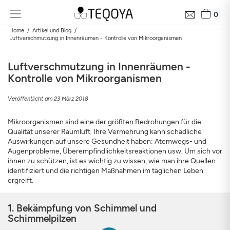
0
Home
Artikel und Blog
Luftverschmutzung in Innenräumen - Kontrolle von Mikroorganismen
Luftverschmutzung in Innenräumen -
Kontrolle von Mikroorganismen
Veröffentlicht am 23 März 2018
Mikroorganismen sind eine der größten Bedrohungen für die
Qualität unserer Raumluft. Ihre Vermehrung kann schädliche
Kostenlose Luftanalyse in Ihrer Nähe in 24h
Auswirkungen auf unsere Gesundheit haben: Atemwegs- und
Augenprobleme, Überempfindlichkeitsreaktionen usw. Um sich vor
Luftqualität rund ums Zuhause und ihre Auswirkung auf Ihre
ihnen zu schützen, ist es wichtig zu wissen, wie man ihre Quellen
Gesundheit
identifiziert und die richtigen Maßnahmen im täglichen Leben
E-Mail
ergreift.
1. Bekämpfung von Schimmel und
Adresse
Schimmelpilzen