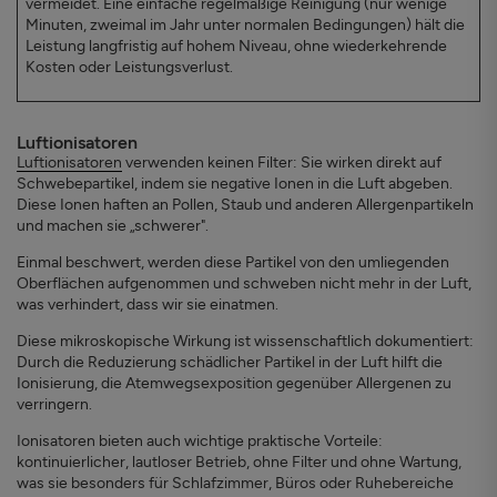
vermeidet. Eine einfache regelmäßige Reinigung (nur wenige
Minuten, zweimal im Jahr unter normalen Bedingungen) hält die
Leistung langfristig auf hohem Niveau, ohne wiederkehrende
Kosten oder Leistungsverlust.
Luftionisatoren
Luftionisatoren
verwenden keinen Filter: Sie wirken direkt auf
Schwebepartikel, indem sie negative Ionen in die Luft abgeben.
Diese Ionen haften an Pollen, Staub und anderen Allergenpartikeln
und machen sie „schwerer".
Einmal beschwert, werden diese Partikel von den umliegenden
Oberflächen aufgenommen und schweben nicht mehr in der Luft,
was verhindert, dass wir sie einatmen.
Diese mikroskopische Wirkung ist wissenschaftlich dokumentiert:
Durch die Reduzierung schädlicher Partikel in der Luft hilft die
Ionisierung, die Atemwegsexposition gegenüber Allergenen zu
verringern.
Ionisatoren bieten auch wichtige praktische Vorteile:
kontinuierlicher, lautloser Betrieb, ohne Filter und ohne Wartung,
was sie besonders für Schlafzimmer, Büros oder Ruhebereiche