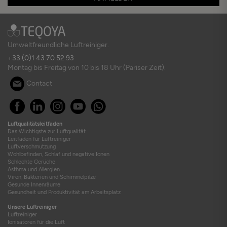
Umweltfreundliche Luftreiniger.
+33 (0)1 43 70 52 93
Montag bis Freitag von 10 bis 18 Uhr (Pariser Zeit).
Contact
Luftqualitätsleitfaden
Das Wichtigste zur Luftqualität
Leitfaden für Luftreiniger
Luftverschmutzung
Wohlbefinden, Schlaf und negative Ionen
Schlechte Gerüche
Asthma und Allergien
Viren, Bakterien und Schimmelpilze
Gesunde Innenräume
Gesundheit und Produktivität am Arbeitsplatz
Unsere Luftreiniger
Luftreiniger
Ionisatoren für die Luft