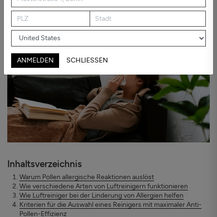
wirksam (oder unwirksam) macht, und wie man einen geeigneten
auswählt, werden wir folgende Punkte betrachten:
ANMELDEN
SCHLIESSEN
Inhaltsverzeichnis
Warum Pollen allergische Reaktionen auslöst
Wie verschiedene Arten von Luftreinigern funktionieren
Wie Luftreiniger bei der Linderung von Allergien helfen
Kriterien für die Auswahl eines Reinigers mit maximaler Anti-
Pollen-Effizienz