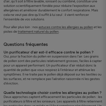
d'air, qu'il soit à filtre lavable, ionisant ou combiné, constitue une
solution scientifiquement fondée pour réduire l'exposition aux
allergènes et améliorer durablement le confort respiratoire. Mais
cela ne veut pas dire qu'il suffit à lui seul : il vient renforcer
l'ensemble de vos solutions.
Pour aller plus loin : nos
astuces contre les allergies au pollen
et les
pistes de
traitement naturel du pollen
.
Questions fréquentes
Un purificateur d'air est-il efficace contre le pollen ?
Oui, pour la fraction du pollen en suspension dans l'air. Les grains
de pollen sont des particules relativement grosses, faciles à capter
pour un appareil performant. Un purificateur d'air réduit donc la
quantité de pollen que vous respirez à l'intérieur et atténue les
symptômes. Il ne traite pas le pollen déjà déposé sur les textiles ou
les surfaces, et ne remplace pas l'aération raisonnée ni les gestes
d'éviction.
Quelle technologie choisir contre les allergies au pollen ?
Deux approches captent efficacement les particules de pollen : les
purificateurs à filtre et les ioniseurs. Les appareils à filtre retiennent
les particules dans un média qu'il faut remplacer régulièrement. Un