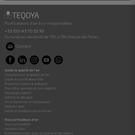
Purificateurs d'air éco-responsables
+33 (0)1 43 70 52 93
Du lundi au vendredi de 10h à 18h (heure de Paris).
Contact
Guide la qualité de l'air
L'essentiel sur la qualité de l'air
Guide du purificateur d'air
Protection contre la pollution
Bien-être, sommeil et ions négatifs
Mauvaises odeurs
Asthme et allergies
Virus, bactéries et moisissures
Intérieur sain
Santé et productivité au travail
Nos purificateurs d'air
Tous nos produits
Ioniseurs d'air
Purificateurs d'air pour la cuisine et les odeurs