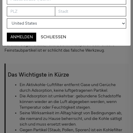
Kohlefilter in Wahrheit von Umgebungsbedingungen ab, die
niemand in einer Wohnung beherrscht, und er sättigt sich mit der
Zeit.
Eine Klarstellung vorab: In diesem Artikel geht es um die
Luftreinigung, nicht um die Aktivkohle zur Wasseraufbereitung, ihre
andere Hauptanwendung. Und eine wichtige Einschränkung von
ANMELDEN
SCHLIESSEN
Anfang an: Ein Kohlefilter zielt auf Gase, nicht auf luftgetragene
Partikel. Gegen Staub, Pollen, Schimmelsporen oder andere
Feinstaubpartikel ist er schlicht das falsche Werkzeug.
Das Wichtigste in Kürze
Ein Aktivkohle-Luftfilter entfernt Gase und Gerüche
durch Adsorption, keine luftgetragenen Partikel.
Die Adsorption ist umkehrbar: gebundene Schadstoffe
können wieder an die Luft abgegeben werden, wenn
Temperatur oder Feuchtigkeit steigen.
Seine Wirksamkeit im Alltag hängt von Bedingungen ab,
die niemand zu Hause beherrscht, und die Kohle sättigt
sich und muss ersetzt werden.
Gegen Partikel (Staub, Pollen, Sporen) ist ein Kohlefilter