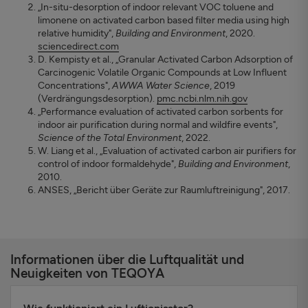
„In-situ-desorption of indoor relevant VOC toluene and
limonene on activated carbon based filter media using high
relative humidity",
Building and Environment
, 2020.
sciencedirect.com
D. Kempisty et al., „Granular Activated Carbon Adsorption of
Carcinogenic Volatile Organic Compounds at Low Influent
Concentrations",
AWWA Water Science
, 2019
(Verdrängungsdesorption).
pmc.ncbi.nlm.nih.gov
„Performance evaluation of activated carbon sorbents for
indoor air purification during normal and wildfire events",
Science of the Total Environment
, 2022.
W. Liang et al., „Evaluation of activated carbon air purifiers for
control of indoor formaldehyde",
Building and Environment
,
2010.
ANSES, „Bericht über Geräte zur Raumluftreinigung", 2017.
Informationen über die Luftqualität und
Neuigkeiten von TEQOYA