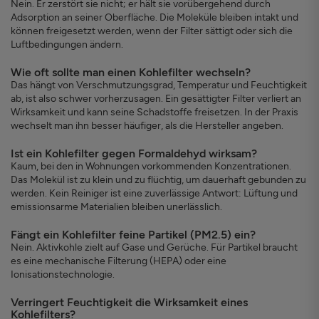
Nein. Er zerstört sie nicht; er hält sie vorübergehend durch
Adsorption an seiner Oberfläche. Die Moleküle bleiben intakt und
können freigesetzt werden, wenn der Filter sättigt oder sich die
Luftbedingungen ändern.
Wie oft sollte man einen Kohlefilter wechseln?
Das hängt von Verschmutzungsgrad, Temperatur und Feuchtigkeit
ab, ist also schwer vorherzusagen. Ein gesättigter Filter verliert an
Wirksamkeit und kann seine Schadstoffe freisetzen. In der Praxis
wechselt man ihn besser häufiger, als die Hersteller angeben.
Ist ein Kohlefilter gegen Formaldehyd wirksam?
Kaum, bei den in Wohnungen vorkommenden Konzentrationen.
Das Molekül ist zu klein und zu flüchtig, um dauerhaft gebunden zu
werden. Kein Reiniger ist eine zuverlässige Antwort: Lüftung und
emissionsarme Materialien bleiben unerlässlich.
Fängt ein Kohlefilter feine Partikel (PM2.5) ein?
Nein. Aktivkohle zielt auf Gase und Gerüche. Für Partikel braucht
es eine mechanische Filterung (HEPA) oder eine
Ionisationstechnologie.
Verringert Feuchtigkeit die Wirksamkeit eines
Kohlefilters?