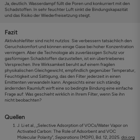
Ja, deutlich. Wasserdampf füllt die Poren und konkurriert mit den
Schadstoffen. In sehr feuchter Luft sinkt die Bindungskapazität
und das Risiko der Wiederfreisetzung steigt.
Fazit
Aktivkohlefilter sind nicht nutzlos: Sie verbessern tatsächlich den
Geruchskomfort und können einige Gase bei hoher Konzentration
verringern. Aber die Technologie als zuverlässigen Schutz vor
gasförmigen Schadstoffen darzustellen, ist ein übertriebenes
Versprechen. Ihre Wirksamkeit beruht auf einem fragilen
physikalischen Gleichgewicht, empfindlich gegenüber Temperatur,
Feuchtigkeit und Sättigung, das den Filter jederzeit in einen
Emittenten verwandeln kann. Angesichts einer sich ständig
ändernden Raumluft wirft eine so bedingte Bindung eine einfache
Frage auf: Was geschieht wirklich in Ihrem Filter, wenn Sie ihn
nicht beobachten?
Quellen
J. Li et al., „Selective Adsorption of VOCs/Water Vapor on
Activated Carbon: The Role of Adsorbent and VOC
Molecular Polarity",
Separations
(MDPI), Bd. 12, 2025.
doi.org