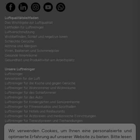
Luftqualitätsleitfaden
Das Wichtigste zur Luftqualität
Leitfaden für Luftreiniger
Luftverschmutzung
Wohlbefinden, Schlaf und negative Ionen
Schlechte Gerüche
Asthma und Allergien
Viren, Bakterien und Schimmelpilze
Gesunde Innenräume
Gesundheit und Produktivität am Arbeitsplatz
Unsere Luftreiniger
Luftreiniger
Ionisatoren für die Luft
Luftreiniger für die Küche und gegen Gerüche
Luftreiniger für Wohnzimmer und Wohnräume
Luftreiniger für das Schlafzimmer
Luftreiniger für das Auto
Luftreiniger für Kindergärten und Seniorenheime
Luftreiniger für Fitnessstudios und Sporthallen
Luftreiniger für Hotels und Restaurants
Luftreiniger für Arztpraxen und medizinische Einrichtungen
Luftreiniger für Tierarztpraxen und Tierhandlungen
Luftreiniger für Werkstätten und Produktionsstätten
Luftreiniger für Berufskraftfahrer und LKW-Fahrer
Wir verwenden Cookies, um Ihnen eine personalisierte und
Luftreiniger für Wellness- und Gesundheitszentren
optimierte Erfahrung auf unserer Website zu bieten. Bitte lesen
Luftfilter für Wohnraumlüftungsanlagen