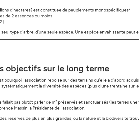
 millions d'hectares) est constituée de peuplements monospécifiques*
es de 2 essences ou moins
2]
seul type d'arbre, d'une seule espèce. Une espèce envahissante peut 
s objectifs sur le long terme
st pourquoi l'association reboise sur des terrains qu'elle a d'abord acqu
gie systématiquement
la diversité des espèces
(plus d'une trentaine sur le
llait pas plutôt parler de m² préservés et sanctuarisés (les terres une f
orence Massin la Présidente de l'association.
al des réserves de plus en plus grandes, où la nature et la biodiversité tr