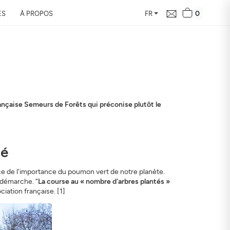
0
ES
À PROPOS
FR
rançaise Semeurs de Forêts qui préconise plutôt le
té
ence de l'importance du poumon vert de notre planète.
a démarche. “
La course au « nombre d'arbres plantés »
ociation française. [1]