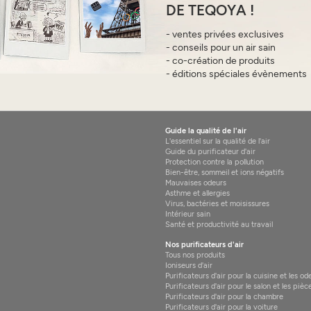
DE TEQOYA !
- ventes privées exclusives
- conseils pour un air sain
- co-création de produits
- éditions spéciales évènements
Guide la qualité de l'air
L'essentiel sur la qualité de l'air
Guide du purificateur d'air
Protection contre la pollution
Bien-être, sommeil et ions négatifs
Mauvaises odeurs
Asthme et allergies
Virus, bactéries et moisissures
Intérieur sain
Santé et productivité au travail
Nos purificateurs d'air
Tous nos produits
Ioniseurs d'air
Purificateurs d'air pour la cuisine et les od
Purificateurs d'air pour le salon et les pièc
Purificateurs d'air pour la chambre
Purificateurs d'air pour la voiture