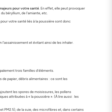
majeurs pour votre santé
. En effet, elle peut provoquer
du béryllium, de l'amiante, etc.
our votre santé liés à la poussière sont donc
en l'assainissement et évitant ainsi de les inhaler.
palement trois familles d'éléments.
 de papier, débris alimentaires : ce sont les
ajoutent les spores de moisissures, les pollens
es attribuées à « la poussière ». (À lire aussi : les
t PM2.5), de la suie, des microfibres et, dans certains