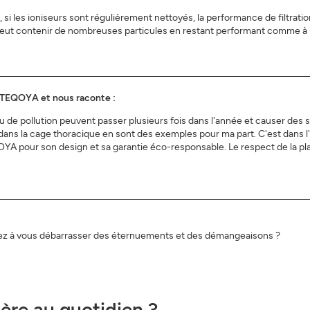
si les ioniseurs sont régulièrement nettoyés, la performance de filtrat
t contenir de nombreuses particules en restant performant comme à la 
r TEQOYA et nous raconte :
/ou de pollution peuvent passer plusieurs fois dans l'année et causer de
 dans la cage thoracique en sont des exemples pour ma part. C'est dans
TEQOYA pour son design et sa garantie éco-responsable. Le respect de la p
hez à vous débarrasser des éternuements et des démangeaisons ?
ère au quotidien ?