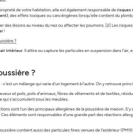
eur.
 propreté de votre habitation, elle est également responsable de
risques 
ment)
, des effets toxiques ou cancérigènes lorsqu'elle contient du plomb, 
S'INSCRIRE
FERMER
des lésions au niveau du nez ou affecter les poumons. [2] Les risques p
ter
!
ussière ?
air intérieur
. Il attire ou capture les particules en suspension dans l'air, 
oussière ?
 c'est un mélange qui varie d'un logement à l'autre. On y retrouve princi
eux et poils, poils d'animaux, fibres de vêtements et de textiles, résidus
re qui s'accumulent sous les meubles.
tions sont l'un des principaux allergènes de la poussière de maison. S'y 
. Ces éléments sont responsables d'une grande part des réactions allergiqu
oussière contient aussi des particules fines venues de l'extérieur (PM10 e