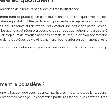
binaison de plusieurs habitudes qui fait la différence.
rement humide
plutôt qu'un plumeau ou un chiffon sec, qui remettent les 
teur équipé d'un filtre performant, pour éviter de rejeter les fines particu
es, pour renouveler l'air intérieur et évacuer une partie des particules e
 les acariens, et réduire si possible les surfaces qui retiennent la poussi
 air trop humide favorise acariens et moisissures, un air trop sec fait ci
u dans les pièces de vie et la chambre, pour capter en permanence les 
 capte ces particules en suspension sans consommable à remplacer, ce q
aiment la poussière ?
dire la fraction que vous respirez : particules fines, fibres, pollens, spore
ressort du ménage. En captant les particules tant qu'elles flottent, il réd