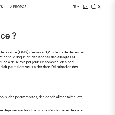
0
ES
À PROPOS
FR
ace ?
le bilan de la
vous en 24h
 de la santé (OMS) d'environ
3,2 millions de décès par
e car elle risque de
déclencher des allergies et
ur de votre domicile, son
er une à deux fois par jour. Néanmoins, on a beau
 santé
d'air peut alors vous aider dans l'élimination des
poils, des peaux mortes, des débris alimentaires, etc.
se déposer sur les objets ou à s'agglomérer
derrière