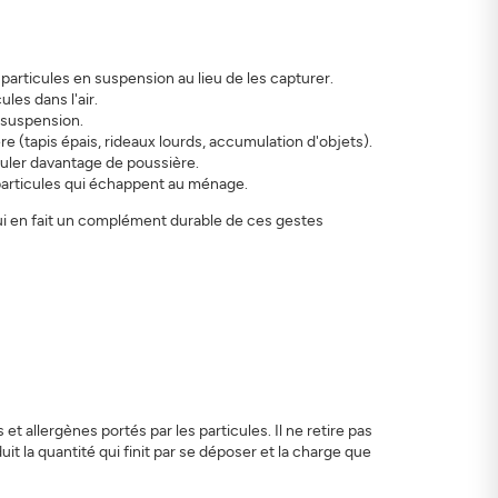
particules en suspension au lieu de les capturer.
les dans l'air.
n suspension.
ère (tapis épais, rideaux lourds, accumulation d'objets).
rculer davantage de poussière.
particules qui échappent au ménage.
ui en fait un complément durable de ces gestes
s et allergènes portés par les particules. Il ne retire pas
uit la quantité qui finit par se déposer et la charge que