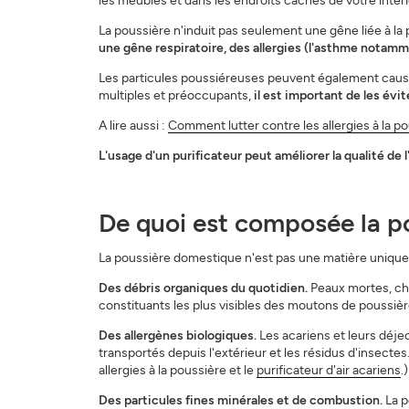
les meubles et dans les endroits cachés de votre intéri
La poussière n'induit pas seulement une gêne liée à la
une gêne respiratoire, des allergies (l'asthme notam
Les particules poussiéreuses peuvent également causer 
multiples et préoccupants,
il est important de les évi
A lire aussi :
Comment lutter contre les allergies à la po
L'usage d'un purificateur peut améliorer la qualité de l'
De quoi est composée la p
La poussière domestique n'est pas une matière unique :
Des débris organiques du quotidien.
Peaux mortes, chev
constituants les plus visibles des moutons de poussiè
Des allergènes biologiques.
Les acariens et leurs déjec
transportés depuis l'extérieur et les résidus d'insectes
allergies à la poussière et le
purificateur d'air acariens
.)
Des particules fines minérales et de combustion.
La p