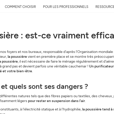
COMMENT CHOISIR
POUR LES PROFESSIONNELS
RESSOURC
sière : est-ce vraiment effic
Recevez gratuitement 
qualité près de chez 
nos foyers et nos bureaux, responsable d'après l'Organisation mondiale
rieur,
la poussière
vient en première place et se montre très préoccupant
Découvrez la qualité de l’air auto
la poussière
, il est nécessaire de faire le ménage régulièrement et d'aér
évolution et son impact sur votre
 à grand pas et devient parfois une véritable cauchemar !
Un purificateur 
Mail
é et votre bien-être
.
 et quels sont ses dangers ?
Adresse
ifférentes natures tels que des fibres papiers ou textiles, des cheveux, 
ffisamment légers
pour rester en suspension dans l'air
.
tituants, à l'électricité statique et à l'hydrophilie,
la poussière tend à 