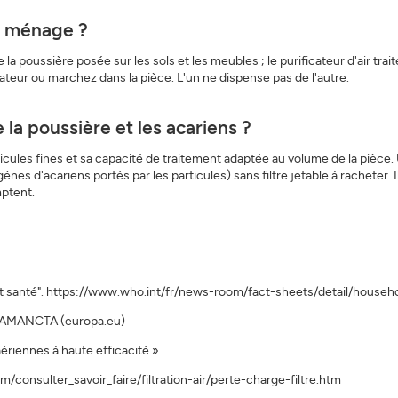
le ménage ?
 poussière posée sur les sols et les meubles ; le purificateur d'air trai
ateur ou marchez dans la pièce. L'un ne dispense pas de l'autre.
e la poussière et les acariens ?
particules fines et sa capacité de traitement adaptée au volume de la pièc
ènes d'acariens portés par les particules) sans filtre jetable à racheter. 
mptent.
ons et santé". https://www.who.int/fr/news-room/fact-sheets/detail/househ
- SAMANCTA (europa.eu)
 aériennes à haute efficacité ».
.com/consulter_savoir_faire/filtration-air/perte-charge-filtre.htm