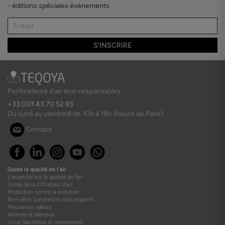
- éditions spéciales évènements
S'INSCRIRE
Purificateurs d'air éco-responsables
+33 (0)1 43 70 52 93
Du lundi au vendredi de 10h à 18h (heure de Paris).
Contact
Guide la qualité de l'air
L'essentiel sur la qualité de l'air
Guide du purificateur d'air
Protection contre la pollution
Bien-être, sommeil et ions négatifs
Mauvaises odeurs
Asthme et allergies
Virus, bactéries et moisissures