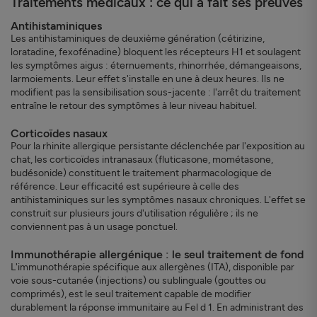
Traitements médicaux : ce qui a fait ses preuves
Antihistaminiques
Les antihistaminiques de deuxième génération (cétirizine,
loratadine, fexofénadine) bloquent les récepteurs H1 et soulagent
les symptômes aigus : éternuements, rhinorrhée, démangeaisons,
larmoiements. Leur effet s'installe en une à deux heures. Ils ne
modifient pas la sensibilisation sous-jacente : l'arrêt du traitement
entraîne le retour des symptômes à leur niveau habituel.
Corticoïdes nasaux
Pour la rhinite allergique persistante déclenchée par l'exposition au
chat, les corticoïdes intranasaux (fluticasone, mométasone,
budésonide) constituent le traitement pharmacologique de
référence. Leur efficacité est supérieure à celle des
antihistaminiques sur les symptômes nasaux chroniques. L'effet se
construit sur plusieurs jours d'utilisation régulière ; ils ne
conviennent pas à un usage ponctuel.
Immunothérapie allergénique : le seul traitement de fond
L'immunothérapie spécifique aux allergènes (ITA), disponible par
voie sous-cutanée (injections) ou sublinguale (gouttes ou
comprimés), est le seul traitement capable de modifier
durablement la réponse immunitaire au Fel d 1. En administrant des