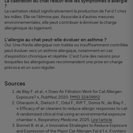
La castration du chat réduit-elle les symptômes d'allergie
?
La castration réduit significativement la production de Fel d 1 chez
les mâles. Elle ne l'élimine pas. Associée à d'autres mesures
environnementales, elle peut contribuer à diminuer la charge
allergénique du logement.
L'allergie au chat peut-elle évoluer en asthme ?
Oui. Une rhinite allergique non traitée ou insuffisamment contrôlée
peut évoluer vers un asthme allergique, notamment en cas
d'exposition chronique et répétée. C'est l'une des raisons pour
lesquelles les allergologues recommandent une prise en charge
précoce et un suivi régulier.
Sources
de Blay F. et al., « Does Air Filtration Work for Cat Allergen
Exposure? »,
PubMed
, 2020.
PMID 32409912
Gherasim A., Dietsch F., Odul F., Riff T., Domis N., de Blay F.,
« Efficacy of air cleaners to reduce allergic responses to cat:
A randomized clinical trial using an environmental exposure
chamber »,
Respiratory Medicine
, 2025.
Lire l'article
Bonnet B. et al., « Innovative Strategies to Reduce Exposure
and Expression of the Major Cat Allergen Fel d 1 »,
Frontiers