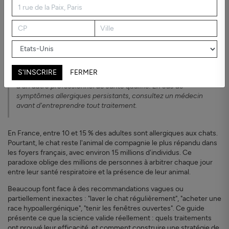
avec un chat.
Avertissement médical :
Cet article est fourni à titre informatif
uniquement et ne constitue pas un avis médical. Il ne remplace
S'INSCRIRE
FERMER
pas une consultation auprès d'un médecin, d'un allergologue ou
d'un autre professionnel de santé qualifié. En cas de
symptômes allergiques persistants, consultez un médecin
avant d'entreprendre tout traitement.
En France, entre 10 et 15 % des adultes sont allergiques aux chats.
Pourtant, le chat reste l'animal de compagnie le plus répandu dans
les foyers français, avec environ 15 millions d'individus. Ce
paradoxe oblige des millions de personnes à arbitrer chaque jour
entre leur santé respiratoire et la présence de leur animal.
Beaucoup font face à des recommandations vagues ou
partiellement inexactes : "laver le chat régulièrement", "acheter une
race hypoallergénique", "tenir les fenêtres ouvertes". Ce guide
présente ce que la science valide réellement : quels traitements
ont prouvé leur efficacité, et comment construire une stratégie de