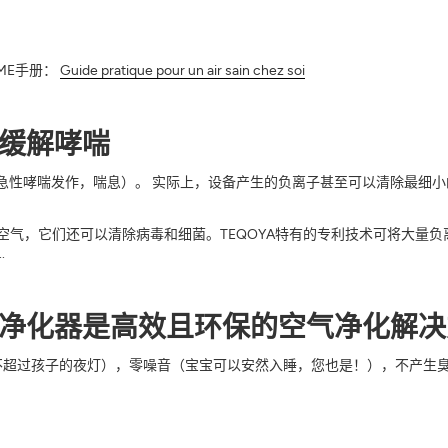
ME手册：
Guide pratique pour un air sain chez soi
于缓解哮喘
（急性哮喘发作，喘息）。 实际上，设备产生的负离子甚至可以清除最细
空气，它们还可以清除病毒和细菌。TEQOYA特有的专利技术可将大量
.
空气净化器是高效且环保的空气净化解
不超过孩子的夜灯），零噪音（宝宝可以安然入睡，您也是！），不产生臭