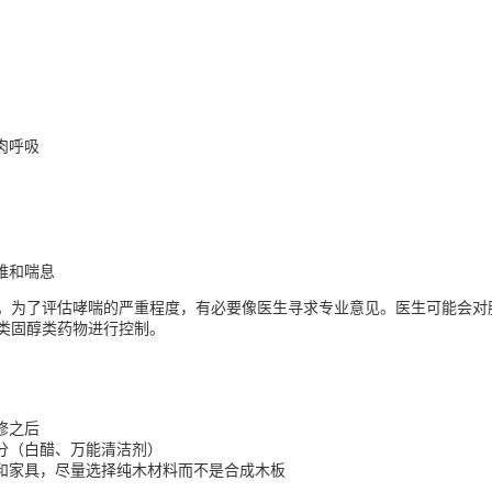
肉呼吸
难和喘息
。为了评估哮喘的严重程度，有必要像医生寻求专业意见。医生可能会对肺
类固醇类药物进行控制。
修之后
分（白醋、万能清洁剂）
和家具，尽量选择纯木材料而不是合成木板