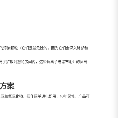
小的污染颗粒（它们是最危险的，因为它们会深入肺部和
负离子扩散到您的房间内，这些负离子与瀑布附近的负离
决方案
氧和氮氧化物。操作简单通电即用，10年保修。产品可