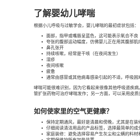
了解婴幼儿哮喘
根据小儿呼吸与过敏学会，婴儿哮喘的最初症状包括：
面部，指甲或嘴唇呈蓝色，这可能表示氧合不良
夸张的腹部运动幅度，仿佛婴儿正在用其腹部肌
鼻孔张开
持续咳嗽，经常是干咳（在夜间发生）
湿疹
夜间咳嗽
疲惫
通常由感冒或其他病毒感染引起的不适，呼吸困
哮喘可能很难识别，因为它看起来很像其他呼吸道疾病
管扩张药物可治疗哮喘发作；另一方面，可以采用皮质
如何使家里的空气更健康？
保持定期通风，最好是清晨和傍晚，尤其是在装
仔细阅读清洁用品的产品标签，选择最简单的成
家庭装修：避免选择容易产生灰尘和尘螨的料材
定期保维护所有加热装置