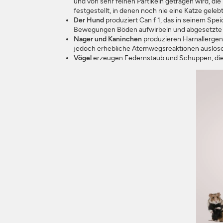
und von sehr feinen Partikeln getragen wird, di
festgestellt, in denen noch nie eine Katze gele
Der Hund
produziert Can f 1, das in seinem Spe
Bewegungen Böden aufwirbeln und abgesetzte Parti
Nager und Kaninchen
produzieren Harnallergene
jedoch erhebliche Atemwegsreaktionen auslös
Vögel
erzeugen Federnstaub und Schuppen, die s