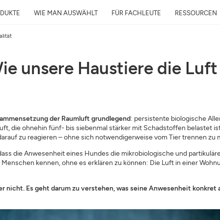
DUKTE
WIE MAN AUSWÄHLT
FÜR FACHLEUTE
RESSOURCEN
lität
e unsere Haustiere die Luft 
Kostenlose Luftanalys
in 24h
Luftqualität rund ums Zuhause un
usammensetzung der Raumluft grundlegend
: persistente biologische All
Ihre Gesundheit
ft, die ohnehin fünf- bis siebenmal stärker mit Schadstoffen belastet ist
E-Mail
darauf zu reagieren – ohne sich notwendigerweise vom Tier trennen zu
 dass die Anwesenheit eines Hundes die mikrobiologische und partikul
Menschen kennen, ohne es erklären zu können: Die Luft in einer Wohnun
Adresse
der nicht. Es geht darum zu verstehen, was seine Anwesenheit konkret a