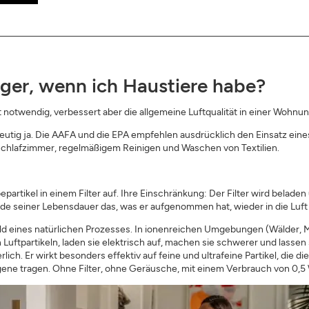
iger, wenn ich Haustiere habe?
gt notwendig, verbessert aber die allgemeine Luftqualität in einer Wohnu
ndeutig ja. Die AAFA und die EPA empfehlen ausdrücklich den Einsatz ei
hlafzimmer, regelmäßigem Reinigen und Waschen von Textilien.
tikel in einem Filter auf. Ihre Einschränkung: Der Filter wird beladen u
nde seiner Lebensdauer das, was er aufgenommen hat, wieder in die Luf
ld eines natürlichen Prozesses. In ionenreichen Umgebungen (Wälder, 
 Luftpartikeln, laden sie elektrisch auf, machen sie schwerer und lassen 
h. Er wirkt besonders effektiv auf feine und ultrafeine Partikel, die di
lergene tragen. Ohne Filter, ohne Geräusche, mit einem Verbrauch von 0,5