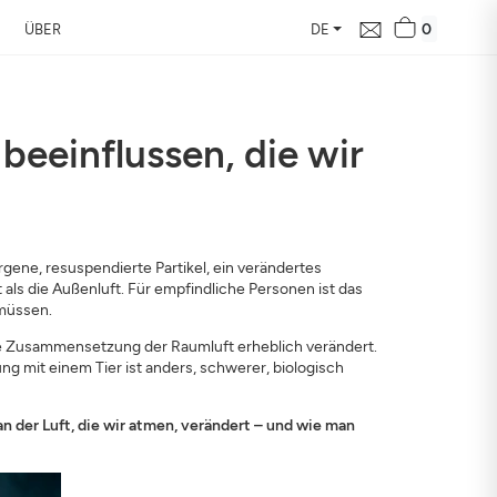
0
ÜBER
DE
beeinflussen, die wir
e in Ihrer Nähe
d ihre Auswirkung auf
ergene, resuspendierte Partikel, ein verändertes
 als die Außenluft. Für empfindliche Personen ist das
 müssen.
äre Zusammensetzung der Raumluft erheblich verändert.
g mit einem Tier ist anders, schwerer, biologisch
n der Luft, die wir atmen, verändert – und wie man