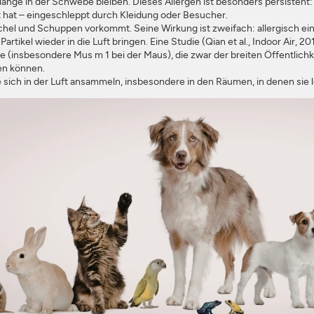
e lange in der Schwebe bleiben. Dieses Allergen ist besonders persiste
bt hat – eingeschleppt durch Kleidung oder Besucher.
ichel und Schuppen vorkommt. Seine Wirkung ist zweifach: allergisch ein
kel wieder in die Luft bringen. Eine Studie (Qian et al., Indoor Air, 201
 (insbesondere Mus m 1 bei der Maus), die zwar der breiten Öffentlichk
en können.
ich in der Luft ansammeln, insbesondere in den Räumen, in denen sie 