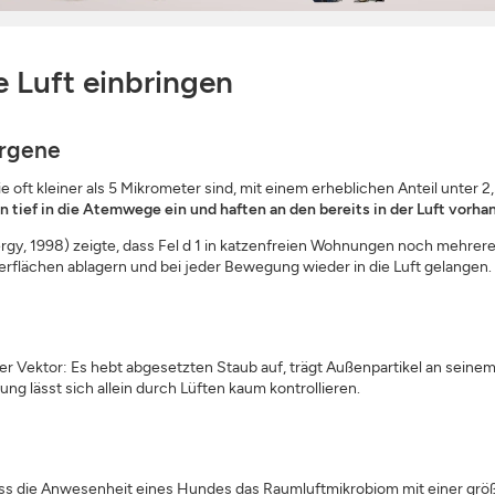
e Luft einbringen
ergene
ie oft kleiner als 5 Mikrometer sind, mit einem erheblichen Anteil unter 
n tief in die Atemwege ein und haften an den bereits in der Luft vorha
Allergy, 1998) zeigte, dass Fel d 1 in katzenfreien Wohnungen noch mehre
Oberflächen ablagern und bei jeder Bewegung wieder in die Luft gelangen.
r Vektor: Es hebt abgesetzten Staub auf, trägt Außenpartikel an seinem Fe
ng lässt sich allein durch Lüften kaum kontrollieren.
ass die Anwesenheit eines Hundes das Raumluftmikrobiom mit einer größer