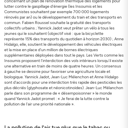
concernant un plan de rénovation thermique des logements pour
lutter contre le gaspillage d'énergie (les Insoumis et les
Communistes souhaitent par exemple 700 000 logements
rénovés par an) ou le développement du train et des transports en
commun. Fabien Roussel souhaite la gratuité des transports
collectifs urbains ; Yannick Jadot veut prêter un vélo à tous les
jeunes qui le souhaitent (objectif visé : que la bicyclette
représente 15% des transports du quotidien à horizon 2030) ; Anne
Hidalgo, elle, soutient le développement des véhicules électriques
et la mise en place d'un million de bornes électriques
supplémentaires déployées dans tout le pays. Les Verts comme les
Insoumis proposent l'interdiction des vols intérieurs lorsqu'il existe
une alternative en train de moins de quatre heures. Un consensus
à gauche se dessine pour favoriser une agriculture locale et
biologique. Yannick Jadot, Jean-Luc Mélenchon et Anne Hidalgo
sont d'accords pour une interdiction très rapide des pesticides les
plus décriés (glyphosate et néonicotinoïdes). Jean-Luc Mélanchon
parle dans son programme de « désempoisonner » le monde
quand Yannick Jadot promet : « Je ferai de la lutte contre la
pollution de l'air une priorité nationale ».
La pollution de l'air tue plus que le tabac ou