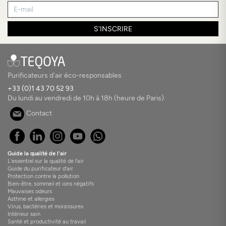
S'INSCRIRE
Purificateurs d'air éco-responsables
+33 (0)1 43 70 52 93
Du lundi au vendredi de 10h à 18h (heure de Paris).
Contact
Guide la qualité de l'air
L'essentiel sur la qualité de l'air
Guide du purificateur d'air
Protection contre la pollution
Bien-être, sommeil et ions négatifs
Mauvaises odeurs
Asthme et allergies
Virus, bactéries et moisissures
Intérieur sain
Santé et productivité au travail