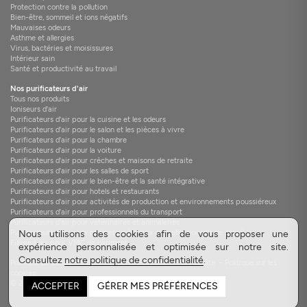
Protection contre la pollution
Bien-être, sommeil et ions négatifs
Mauvaises odeurs
Asthme et allergies
Virus, bactéries et moisissures
Intérieur sain
Santé et productivité au travail
Nos purificateurs d'air
Tous nos produits
Ioniseurs d'air
Purificateurs d'air pour la cuisine et les odeurs
Purificateurs d'air pour le salon et les pièces à vivre
Purificateurs d'air pour la chambre
Purificateurs d'air pour la voiture
Purificateurs d'air pour crèches et maisons de retraite
Purificateurs d'air pour les salles de sport
Purificateurs d'air pour le bien-être et la santé intégrative
Purificateurs d'air pour hotels et restaurants
Purificateurs d'air pour activités de production et environnements poussiéreux
Purificateurs d'air pour professionnels du transport
Purificateurs d'air pour vétérinaires et animaleries
Purificateurs d'air pour cabinets médicaux et professionnels de santé
Nous utilisons des cookies afin de vous proposer une
Filtres à air pour VMC de bâtiment
expérience personnalisée et optimisée sur notre site.
Consultez
notre politique de confidentialité
.
Politique de confidentialité
-
Brochure produit
-
Plan du site
-
Politique sur les
cookies
© 2015-2026 TEQOYA
ACCEPTER
GÉRER MES PRÉFÉRENCES