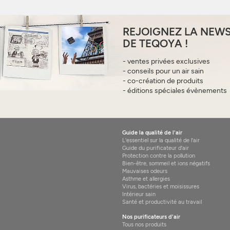
REJOIGNEZ LA NEW
DE TEQOYA !
- ventes privées exclusives
- conseils pour un air sain
- co-création de produits
- éditions spéciales évènements
Guide la qualité de l'air
L'essentiel sur la qualité de l'air
Guide du purificateur d'air
Protection contre la pollution
Bien-être, sommeil et ions négatifs
Mauvaises odeurs
Asthme et allergies
Virus, bactéries et moisissures
Intérieur sain
Santé et productivité au travail
Nos purificateurs d'air
Tous nos produits