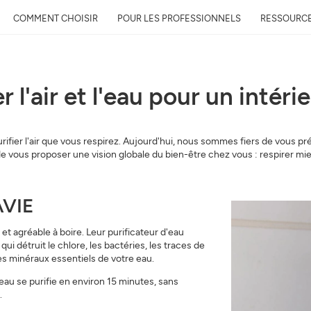
COMMENT CHOISIR
POUR LES PROFESSIONNELS
RESSOURC
l'air et l'eau pour un intérie
Recevez gratuitement 
qualité près de chez 
ier l'air que vous respirez. Aujourd'hui, nous sommes fiers de vous pré
 de vous proposer une vision globale du bien-être chez vous : respirer mie
Découvrez la qualité de l’air auto
évolution et son impact sur votre
Mail
AVIE
et agréable à boire. Leur purificateur d'eau
Adresse
 détruit le chlore, les bactéries, les traces de
s minéraux essentiels de votre eau.
'eau se purifie en environ 15 minutes, sans
.