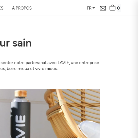
0
ES
À PROPOS
FR
ur sain
le bilan de la
vous en 24h
senter notre partenariat avec LAVIE, une entreprise
ux, boire mieux et vivre mieux.
ur de votre domicile, son
 santé