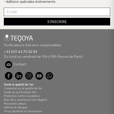
- éditions spéciales évènements
S'INSCRIRE
Purificateurs d'air éco-responsables
+33 (0)1 43 70 52 93
Du lundi au vendredi de 10h à 18h (heure de Paris).
Contact
Guide la qualité de l'air
L'essentiel sur la qualité de l'air
Guide du purificateur d'air
Protection contre la pollution
Bien-être, sommeil et ions négatifs
Mauvaises odeurs
Asthme et allergies
Virus, bactéries et moisissures