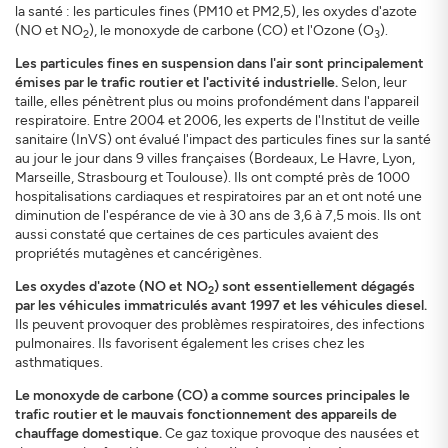
la santé : les particules fines (PM10 et PM2,5), les oxydes d'azote
(NO et NO
), le monoxyde de carbone (CO) et l'Ozone (O
).
2
3
Les particules fines en suspension dans l'air sont principalement
émises par le trafic routier et l'activité industrielle.
Selon, leur
taille, elles pénètrent plus ou moins profondément dans l'appareil
respiratoire. Entre 2004 et 2006, les experts de l'Institut de veille
sanitaire (InVS) ont évalué l'impact des particules fines sur la santé
au jour le jour dans 9 villes françaises (Bordeaux, Le Havre, Lyon,
Marseille, Strasbourg et Toulouse). Ils ont compté près de 1000
hospitalisations cardiaques et respiratoires par an et ont noté une
diminution de l'espérance de vie à 30 ans de 3,6 à 7,5 mois. Ils ont
aussi constaté que certaines de ces particules avaient des
propriétés mutagènes et cancérigènes.
Les oxydes d'azote (NO et NO
) sont essentiellement dégagés
2
par les véhicules immatriculés avant 1997 et les véhicules diesel.
Ils peuvent provoquer des problèmes respiratoires, des infections
pulmonaires. Ils favorisent également les crises chez les
asthmatiques.
Le monoxyde de carbone (CO) a comme sources principales le
trafic routier et le mauvais fonctionnement des appareils de
chauffag
e domestique.
Ce gaz toxique provoque des nausées et