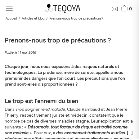
0
Accueil
Articles et blog
Prenons-nous trop de précautions?
Prenons-nous trop de précautions ?
Publié le 11 mai 2016
Chaque jour,
nous nous exposons à des risques naturels et
technologiques. La prudence, mère de sûreté, appelle à nous
prémunir des dangers que l'on court. Les précautions que l'on
prend sont-elles disproportionnées ?
Recevez gratuitement le bilan de la qualité près de
chez vous en 24h
Découvrez la qualité de l’air autour de votre domicile, son
Le trop est l'ennemi du bien
évolution et son impact sur votre santé
Dans
Trop soigner rend malade
, Claude Rambaud et Jean Pierre
Mail
Thierry, respectivement juriste et médecin, constatent que le
nombre de cas de diverses maladies stagne. Leur explication est la
suivante : «
Désormais, tout facteur de risque est traité comme
une maladie
». Pour eux, «
des examens
et traitements inutiles
[...]
Adresse
génèrent de
s effets secondaires et des
complications
» pour les