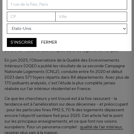
Ces résultats concernent toutes les personnes qui passent la
majorité de leur temps dans un logement en France.
L'air que vous respirez chez vous est, en moyenne, plus pollué que
S'INSCRIRE
FERMER
l'air extérieur. Ce n'est pas une intuition : c'est ce que confirment
20 ans de mesures scientifiques dans les logements français.
En juin 2025, l'Observatoire de la Qualité des Environnements
Intérieurs (OQEI) a publié les résultats de sa seconde Campagne
Nationale Logements (CNL2), conduite entre fin 2020 et début
2023 dans 571 foyers répartis dans 84 départements. Avec plus de
170 polluants analysés, c'est l'étude la plus complète jamais
réalisée sur l'air intérieur résidentiel en France.
Ce que les chercheurs y ont trouvé est à la fois rassurant - la
tendance est à l'amélioration sur deux décennies - et préoccupant
: pour les particules fines PM2.5, 70 % des logements dépassent
encore l'objectif sanitaire fixé pour 2025. Cet article fait le point
sur les principaux enseignements, et ce que font nos voisins
européens. Pour un panorama complet :
qualité de l'air intérieur,
respirer plus sain à la maison
.