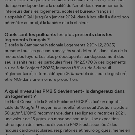
de façon indépendante la qualité de l'air et des environnements
intérieurs dans les logements, écoles et bureaux français. Il
s'appelait OQAI jusqu'en janvier 2024, date à laquelle il a élargi son
périmètre au bruit, à la lumière et à la chaleur.
Quels sont les polluants les plus présents dans les
logements français ?
D'après la Campagne Nationale Logements 2 (CNL2, 2025),
presque tous les polluants analysés sont détectés dans plus de la
moitié des foyers. Les plus préoccupants, par dépassement des
seuils sanitaires : les particules fines PM2.5 (70 % des logements
au-delà de l'objectif 2025), le radon (8 % au-delà du seuil
réglementaire), le formaldéhyde (6 % au-delà du seuil de gestion),
et le NO₂ dans une moindre proportion.
À quel niveau les PM2.5 deviennent-ils dangereux dans
un logement ?
Le Haut Conseil de la Santé Publique (HCSP) a fixé un objectif
cible de 10 µg/m³ (moyenne annuelle) et un seuil d'action rapide à
50 µg/m³. L'OMS recommande, dans ses lignes directrices 2021,
une valeur de 15 µg/m³ en moyenne annuelle. Une exposition
chronique à des niveaux élevés de PM2.5 est associée à des
risques cardiovasculaires, respiratoires et neurologiques, même en