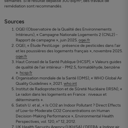
semaines. Si le résultat dépasse 300 Bq/m³, des travaux de
remédiation sont recommandés.
Sources
OQEI (Observatoire de la Qualité des Environnements
Intérieurs), « Campagne Nationale Logements 2 (CNL2) -
Rapport de campagne », juin 2025.
oqei.fr
OQEI, « Étude PestiLoge : présence de pesticides dans l'air
et les poussières des logements français », novembre 2025.
oqei.fr
Haut Conseil de la Santé Publique (HCSP), « Valeurs guides
de qualité de l'air intérieur - PM2.5, formaldéhyde, benzène
».
hcsp.fr
Organisation mondiale de la Santé (OMS), « WHO Global Air
Quality Guidelines », 2021.
who.int
Institut de Radioprotection et de Sûreté Nucléaire (IRSN), «
Le radon dans les logements en France : niveaux et
déterminants ».
Satish U. et al., « Is CO2 an Indoor Pollutant ? Direct Effects
of Low-to-Moderate CO2 Concentrations on Human
Decision-Making Performance », Environmental Health
Perspectives, vol. 120, n° 12, 2012.
UK Health Security Agency (UKHSA) / DEFRA, « Indoor air