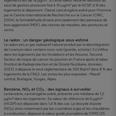
logements est de 14 µg/m³. Si cette valeur reste en dessous du
seuil de gestion provisoire fixé à 30 µg/m³ par le HCSP, 6 % des
logements le dépassent. Classé cancérogène avéré pour l'Homme
par le Centre International de Recherche sur le Cancer (CIRC,
2004), le formaldéhyde émane principalement des panneaux de
bois aggloméré (MDF), des résines de meubles, des peintures et
vernis.
Le radon : un danger géologique sous-estimé
Le radon est un gaz radioactif naturel produit par la désintégration
de l'uranium dans certains sous-sols (granite, schiste). Il s'infiltre
dans les logements par les fondations et les fissures. Second
facteur de risque de cancer du poumon en France après le tabac
(Institut de Radioprotection et de Sûreté Nucléaire, données
2023), il dépasse le seuil réglementaire de 300 Bq/m³ dans 8 % des
logements de la CNL2. Les zones les plus exposées : Massif
central, Bretagne, Vosges, Alpes.
Benzène, NO₂ et CO₂ : des signaux à surveiller
Le benzène, cancérogène avéré, présente une médiane de 1,2
µg/m³ dans les logements. Sa valeur de référence de 6 µg/m³
(HCSP) est dépassée dans 1,4 % des cas. Le dioxyde d'azote
(NO₂), émis notamment par les cuisinières à gaz et les chaudières
à combustion, dépasse la valeur guide journalière de l'OMS (25