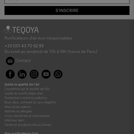
S'INSCRIRE
Purificateurs d'air éco-responsables
+33 (0)1 43 70 52 93
Du lundi au vendredi de 10h à 18h (heure de Paris).
Contact
Guide la qualité de l'air
L'essentiel sur la qualité de l'air
Guide du purificateur d'air
Protection contre la pollution
Bien-être, sommeil et ions négatifs
Mauvaises odeurs
Asthme et allergies
Virus, bactéries et moisissures
Intérieur sain
Santé et productivité au travail
Nos purificateurs d'air