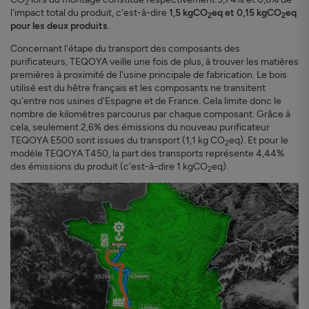
2
l'impact total du produit, c'est-à-dire
1,5 kgCO
eq et 0,15 kgCO
eq
2
2
pour les deux produits
.
Concernant l'étape du transport des composants des
purificateurs, TEQOYA veille une fois de plus, à trouver les matières
premières à proximité de l'usine principale de fabrication. Le bois
utilisé est du hêtre français et les composants ne transitent
qu'entre nos usines d'Espagne et de France. Cela limite donc le
nombre de kilomètres parcourus par chaque composant. Grâce à
cela, seulement 2,6% des émissions du nouveau purificateur
TEQOYA E500 sont issues du transport (1,1 kg CO
eq). Et pour le
2
modèle TEQOYA T450, la part des transports représente 4,44%
des émissions du produit (c'est-à-dire 1 kgCO
eq).
2