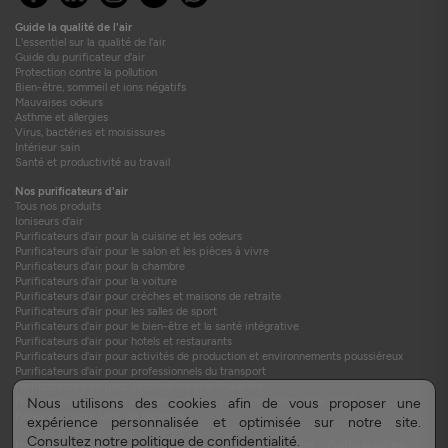
Guide la qualité de l'air
L'essentiel sur la qualité de l'air
Guide du purificateur d'air
Protection contre la pollution
Bien-être, sommeil et ions négatifs
Mauvaises odeurs
Asthme et allergies
Virus, bactéries et moisissures
Intérieur sain
Santé et productivité au travail
Nos purificateurs d'air
Tous nos produits
Ioniseurs d'air
Purificateurs d'air pour la cuisine et les odeurs
Purificateurs d'air pour le salon et les pièces à vivre
Purificateurs d'air pour la chambre
Purificateurs d'air pour la voiture
Purificateurs d'air pour crèches et maisons de retraite
Purificateurs d'air pour les salles de sport
Purificateurs d'air pour le bien-être et la santé intégrative
Purificateurs d'air pour hotels et restaurants
Purificateurs d'air pour activités de production et environnements poussiéreux
Purificateurs d'air pour professionnels du transport
Purificateurs d'air pour vétérinaires et animaleries
Purificateurs d'air pour cabinets médicaux et professionnels de santé
Nous utilisons des cookies afin de vous proposer une
Filtres à air pour VMC de bâtiment
expérience personnalisée et optimisée sur notre site.
Consultez
notre politique de confidentialité
.
Politique de confidentialité
-
Brochure produit
-
Plan du site
-
Politique sur les