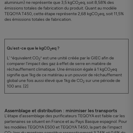
aluminium) ne représente que 3,5 kgCO
eq, soit 8,58% des
2
émissions totales de fabrication du produit. Quant au modèle
TEQOYA T450, cette étape représente 2,68 kgCO
eq, soit 11,5%
2
des émissions totales de fabrication.
Qu'est-ce que le kgCO
eq ?
2
L' ”équivalent CO
” est une unité créée par le GIEC afin de
2
comparer l'impact des gaz à effet de serre en matière de
réchauffement climatique. Une émission égale à 1 kgCO
eq
2
signifie que 1kg de ce matériau a un pouvoir de réchauffement
global une fois aussi élevé que 1kg de CO
sur une période de
2
100 ans. [2]
Assemblage et distribution : minimiser les transports
L'étape d'assemblage des purificateurs TEQOYA est faible car les
partenaires se situent en France et au Pays Basque espagnol. Pour
les modèles TEQOYA E500 et TEQOYA T450, la part de l'impact
CO
lors du montage constitue respectivement 3,74% et 0,6% de