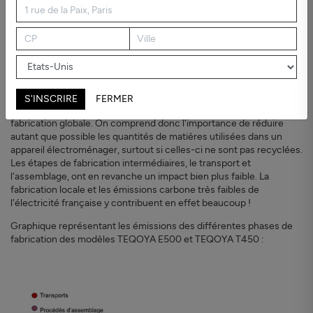
encore plus là-dessus. Voici le retour sur nos investigations !
Le calcul empreinte carbone des purificateurs
d'air TEQOYA
Au commencement : l'acquisition des ressources
Les matériaux et les composants utilisés
pour fabriquer les
purificateurs d'air TEQOYA les plus puissants représentent environ
S'INSCRIRE
FERMER
80% des émissions de CO
(exprimé en kgCO
eq) issues de la
2
2
fabrication globale. On comprend donc l'importance de réduire
autant que possible les quantités de matières utilisées dans un
appareil électroménager, surtout si celles-ci ne sont pas recyclées.
Les étapes de fabrication intermédiaires, le transport et
l'assemblage, ont en revanche un impact bien plus faible. La
fabrication locale et les émissions carbone très faibles de
l'électricité française y contribuent en effet beaucoup !
Graphique représentant les émissions des différentes phases de
fabrication des modèles TEQOYA E500 et TEQOYA T450 :