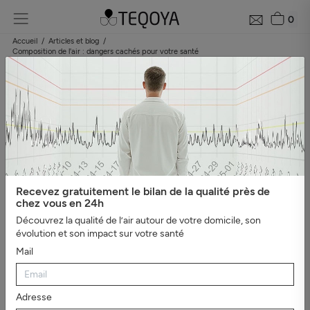
0
Accueil
Articles et blog
Composition de l'air : dangers cachés pour votre santé
Composition de l'air et santé : que
respirons-nous ? Enquête sur ces 1%
oubliés
Mise à jour le 1 février 2024
Recevez gratuitement le bilan de la qualité près de
chez vous en 24h
Découvrez la qualité de l’air autour de votre domicile, son
évolution et son impact sur votre santé
Je veux peindre l'air dans lequel se trouve le
Mail
pont, la maison, le bateau.
La beauté de l'air où ils sont, et ce n'est rien
d'autre que l'impossible.
Adresse
Claude Monet