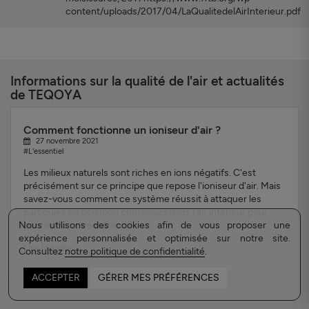
content/uploads/2017/04/LaQualitedelAirInterieur.pdf
Informations sur la qualité de l'air et actualités
de TEQOYA
Comment fonctionne un ioniseur d'air ?
27 novembre 2021
#L'essentiel
Les milieux naturels sont riches en ions négatifs. C'est
précisément sur ce principe que repose l'ioniseur d'air. Mais
savez-vous comment ce système réussit à attaquer les
particules de pollution contenues dans l'air intérieur pour
Nous utilisons des cookies afin de vous proposer une
purifier de votre maison ?
expérience personnalisée et optimisée sur notre site.
Lire la suite...
Consultez
notre politique de confidentialité
.
ACCEPTER
GÉRER MES PRÉFÉRENCES