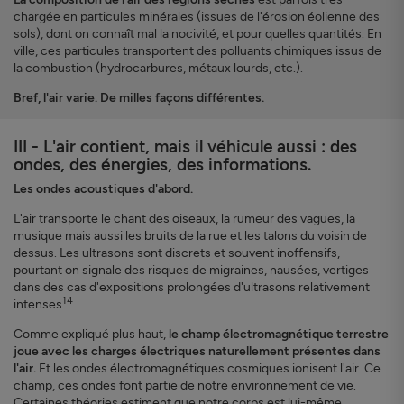
chargée en particules minérales (issues de l'érosion éolienne des
sols), dont on connaît mal la nocivité, et pour quelles quantités. En
ville, ces particules transportent des polluants chimiques issus de
la combustion (hydrocarbures, métaux lourds, etc.).
Bref, l'air varie. De milles façons différentes.
III - L'air contient, mais il véhicule aussi : des
ondes, des énergies, des informations.
Les ondes acoustiques d'abord.
L'air transporte le chant des oiseaux, la rumeur des vagues, la
musique mais aussi les bruits de la rue et les talons du voisin de
dessus. Les ultrasons sont discrets et souvent inoffensifs,
pourtant on signale des risques de migraines, nausées, vertiges
dans des cas d'expositions prolongées d'ultrasons relativement
14
intenses
.
Comme expliqué plus haut,
le champ électromagnétique terrestre
joue avec les charges électriques naturellement présentes dans
l'air.
Et les ondes électromagnétiques cosmiques ionisent l'air. Ce
champ, ces ondes font partie de notre environnement de vie.
Certaines théories estiment que notre corps est lui-même