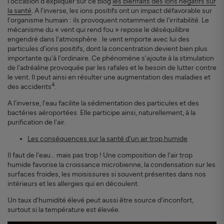
l'occasion d'expliquer sur ce blog
les bienfaits des ions négatifs sur
la santé
. A l'inverse, les ions positifs ont un impact défavorable sur
l'organisme humain : ils provoquent notamment de l'irritabilité. Le
mécanisme du « vent qui rend fou » repose le déséquilibre
engendré dans l'atmosphère : le vent emporte avec lui des
particules d'ions positifs, dont la concentration devient bien plus
importante qu'à l'ordinaire. Ce phénomène s'ajoute à la stimulation
de l'adréaline provoquée par les rafales et le besoin de lutter contre
le vent. Il peut ainsi en résulter une augmentation des maladies et
4
des accidents
.
A l'inverse, l'eau facilite la sédimentation des particules et des
bactéries aéroportées. Elle participe ainsi, naturellement, à la
purification de l'air.
Les conséquences sur la santé d'un air trop humide
Il faut de l'eau… mais pas trop ! Une composition de l'air trop
humide favorise la croissance microbienne, la condensation sur les
surfaces froides, les moisissures si souvent présentes dans nos
intérieurs et les allergies qui en découlent.
Un taux d'humidité élevé peut aussi être source d'inconfort,
surtout si la température est élevée.