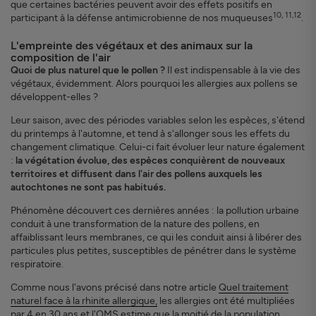
que certaines bactéries peuvent avoir des effets positifs en
10, 11,12
participant à la défense antimicrobienne de nos muqueuses
.
L'empreinte des végétaux et des animaux sur la
composition de l'air
Quoi de plus naturel que le pollen ?
Il est indispensable à la vie des
végétaux, évidemment. Alors pourquoi les allergies aux pollens se
développent-elles ?
Leur saison, avec des périodes variables selon les espèces, s'étend
du printemps à l'automne, et tend à s'allonger sous les effets du
changement climatique. Celui-ci fait évoluer leur nature également
:
la végétation évolue, des espèces conquièrent de nouveaux
territoires et diffusent dans l'air des pollens auxquels les
autochtones ne sont pas habitués.
Phénomène découvert ces dernières années : la pollution urbaine
conduit à une transformation de la nature des pollens, en
affaiblissant leurs membranes, ce qui les conduit ainsi à libérer des
particules plus petites, susceptibles de pénétrer dans le système
respiratoire.
Comme nous l'avons précisé dans notre article
Quel traitement
naturel face à la rhinite allergique,
les allergies ont été multipliées
par 4 en 30 ans et l'OMS estime que la moitié de la population