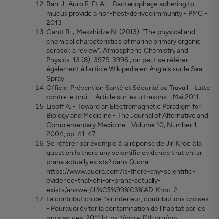
Barr J., Auro R. Et Al. - Bacteriophage adhering to
mucus provide a non-host-derived immunity - PMC -
2013
Gantt B. ; Meskhidze N. (2013). "The physical and
chemical characteristics of marine primary organic
aerosol: a review". Atmospheric Chemistry and
Physics. 13 (8): 3979-3996 ; on peut se référer
également à l'article Wikipedia en Anglais sur le Sea
Spray
Officiel Prévention Santé et Sécurité au Travail - Lutte
contre le bruit - Article sur les ultrasons - Mai 2011
Liboff A. - Toward an Electromagnetic Paradigm for
Biology and Medicine - The Journal of Alternative and
Complementary Medicine - Volume 10, Number 1,
2004, pp. 41-47
Se référer par exemple à la réponse de Jiri Kroc à la
question Is there any scientific evidence that chi or
prana actually exists? dans Quora:
https://www.quora.com/Is-there-any-scientific-
evidence-that-chi-or-prana-actually-
exists/answer/Ji%C5%99%C3%AD-Kroc-2
La contribution de l'air intérieur, contributions croisés
- Pourquoi éviter la contamination de l'habitat par les
moisissures, 2011 https://www.fftb.org/wp-