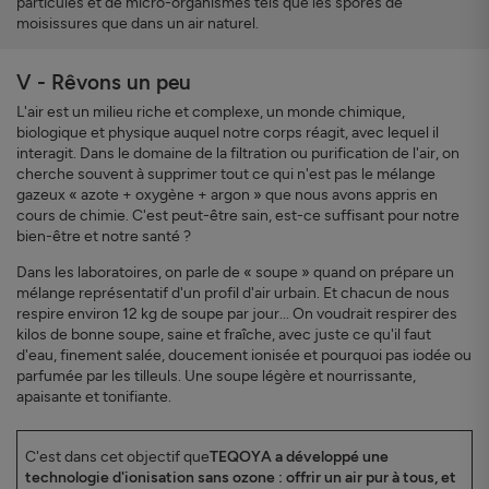
particules et de micro-organismes tels que les spores de
moisissures que dans un air naturel.
V - Rêvons un peu
L'air est un milieu riche et complexe, un monde chimique,
biologique et physique auquel notre corps réagit, avec lequel il
interagit. Dans le domaine de la filtration ou purification de l'air, on
cherche souvent à supprimer tout ce qui n'est pas le mélange
gazeux « azote + oxygène + argon » que nous avons appris en
cours de chimie. C'est peut-être sain, est-ce suffisant pour notre
bien-être et notre santé ?
Dans les laboratoires, on parle de « soupe » quand on prépare un
mélange représentatif d'un profil d'air urbain. Et chacun de nous
respire environ 12 kg de soupe par jour... On voudrait respirer des
kilos de bonne soupe, saine et fraîche, avec juste ce qu'il faut
d'eau, finement salée, doucement ionisée et pourquoi pas iodée ou
parfumée par les tilleuls. Une soupe légère et nourrissante,
apaisante et tonifiante.
C'est dans cet objectif que
TEQOYA a développé une
technologie d'ionisation sans ozone : offrir un air pur à tous, et