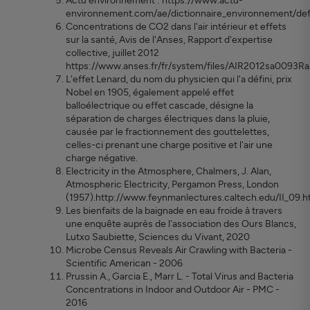
Actu environnement : https://www.actu-
environnement.com/ae/dictionnaire_environnement/def
Concentrations de CO2 dans l'air intérieur et effets
sur la santé, Avis de l'Anses, Rapport d'expertise
collective, juillet 2012
https://www.anses.fr/fr/system/files/AIR2012sa0093Ra
L'effet Lenard, du nom du physicien qui l'a défini, prix
Nobel en 1905, également appelé effet
balloélectrique ou effet cascade, désigne la
séparation de charges électriques dans la pluie,
causée par le fractionnement des gouttelettes,
celles-ci prenant une charge positive et l'air une
charge négative.
Electricity in the Atmosphere, Chalmers, J. Alan,
Atmospheric Electricity, Pergamon Press, London
(1957).http://www.feynmanlectures.caltech.edu/II_09.h
Les bienfaits de la baignade en eau froide à travers
une enquête auprès de l'association des Ours Blancs,
Lutxo Saubiette, Sciences du Vivant, 2020
Microbe Census Reveals Air Crawling with Bacteria -
Scientific American - 2006
Prussin A., Garcia E., Marr L. - Total Virus and Bacteria
Concentrations in Indoor and Outdoor Air - PMC -
2016