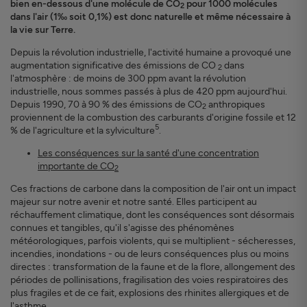
bien en-dessous d'une molécule de CO
pour 1000 molécules
2
dans l'air (1‰ soit 0,1%) est donc naturelle et même nécessaire à
la vie sur Terre.
Depuis la révolution industrielle, l'activité humaine a provoqué une
augmentation significative des émissions de CO
dans
2
l'atmosphère : de moins de 300 ppm avant la révolution
industrielle, nous sommes passés à plus de 420 ppm aujourd'hui.
Depuis 1990, 70 à 90 % des émissions de CO
anthropiques
2
proviennent de la combustion des carburants d'origine fossile et 12
5
% de l'agriculture et la sylviculture
.
Les conséquences sur la santé d'une concentration
importante de CO
2
Ces fractions de carbone dans la composition de l'air ont un impact
majeur sur notre avenir et notre santé. Elles participent au
réchauffement climatique, dont les conséquences sont désormais
connues et tangibles, qu'il s'agisse des phénomènes
météorologiques, parfois violents, qui se multiplient - sécheresses,
incendies, inondations - ou de leurs conséquences plus ou moins
directes : transformation de la faune et de la flore, allongement des
périodes de pollinisations, fragilisation des voies respiratoires des
plus fragiles et de ce fait, explosions des rhinites allergiques et de
l'asthme.