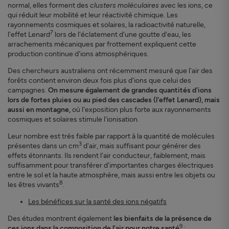
normal, elles forment des
clusters moléculaires
avec les ions, ce
qui réduit leur mobilité et leur réactivité chimique. Les
rayonnements cosmiques et solaires, la radioactivité naturelle,
7
l'effet Lenard
lors de l'éclatement d'une goutte d'eau, les
arrachements mécaniques par frottement expliquent cette
production continue d'ions atmosphériques.
Des chercheurs australiens ont récemment mesuré que l'air des
forêts contient environ deux fois plus d'ions que celui des
campagnes.
On mesure également de grandes quantités d'ions
lors de fortes pluies ou au pied des cascades (l'effet Lenard), mais
aussi en montagne,
où l'exposition plus forte aux rayonnements
cosmiques et solaires stimule l'ionisation.
Leur nombre est très faible par rapport à la quantité de molécules
3
présentes dans un cm
d'air, mais suffisant pour générer des
effets étonnants. Ils rendent l'air conducteur, faiblement, mais
suffisamment pour transférer d'importantes charges électriques
entre le sol et la haute atmosphère, mais aussi entre les objets ou
8
les êtres vivants
.
Les bénéfices sur la santé des ions négatifs
Des études montrent également
les bienfaits de la présence de
9
ces ions dans la composition de l'air pour notre santé
: