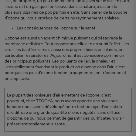
l'air, de propreté, un peu comme celle de la javel sur le sol. En outre,
l'ozone est un gaz que l'on trouve dans la nature, à raison de
plusieurs dizaines de ppb parfois en été. Sans parler de la couche
d'ozone qui nous protège de certains rayonnements solaires.
Les conséquences de l'ozone sur la santé
L'ozone est aussi un agent chimique puissant qui désagrège la
membrane cellulaire. Tout organisme cellulaire en subit l'effet : les
virus, les bactéries, mais aussi nos propres tissus cellulaires, en
particulier respiratoires. Aujourd'hui, il est considéré comme un
des principaux polluants. Les polluants de l'air, la chaleur et
l'ensoleillement favorisent la production d'ozone dans l'air, c'est
pourquoi les pics d'ozone tendent à augmenter, en fréquence et
en amplitude.
La plupart des ioniseurs d'air émettent de l'ozone, c'est
pourquoi, chez TEQOYA, nous avons apporté une vigilance
lorsque nous avons développé notre technologie d'ionisation :
elle diffuse une grande quantité d'ions négatifs, sans diffuser
d'ozone, ce qui nous permet de garantir des purificateurs d'air
préservant totalement la santé.